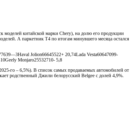
к моделей китайской марки Chery), на долю его продукции
 моделей. А паркетник T4 по итогам минувшего месяца остался
77639—3Haval Jolion66645522+ 20,74Lada Vesta60647099-
10Geely Monjaro25532710- 5,8
 2025-го – 6,5%). В список самых продаваемых автомобилей от
ыкает родственный Джили белорусский Belgee с долей 4,9%.