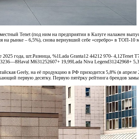
естный Tenet (под ним на предприятии в Калуге налажен выпус
оля на рынке – 6,5%), снова вернувший себе «серебро» в ТОП-10
2025 года, шт.Разница, %1Lada Granta12 44212 970- 4,12Tenet T
ra3236—8Haval M631252607+ 19,99Lada Niva Legend31242968+ 5,3
итайская Geely, на её продукцию в РФ приходится 5,8% (в апреле
мыкающий первую десятку. Первую пятёрку рейтинга брендов зам