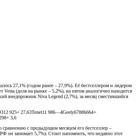
лось 27,1% (годом ранее – 27,9%). Её бестселлером и лидером
 Vesta (доля на рынке – 5,2%), на пятом аналогично находится
еский внедорожник Niva Legend (2,7%), за месяц сместившийся
49312 925+ 27,63Tenet11 986—4Geely67886664+
298+ 3,6
По сравнению с предыдущим месяцем его бестселлер –
 РФ он занимает 5,7%). Стоит напомнить, что недавно этот