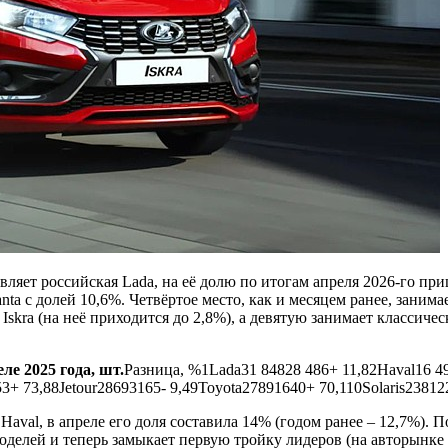
яет российская Lada, на её долю по итогам апреля 2026-го приш
 с долей 10,6%. Четвёртое место, как и месяцем ранее, занимает
 Iskra (на неё приходится до 2,8%), а девятую занимает классич
ле 2025 года, шт.
Разница, %1Lada31 84828 486+ 11,82Haval16 
+ 73,88Jetour28693165- 9,49Toyota27891640+ 70,110Solaris23812
val, в апреле его доля составила 14% (годом ранее – 12,7%). 
моделей и теперь замыкает первую тройку лидеров (на авторынке