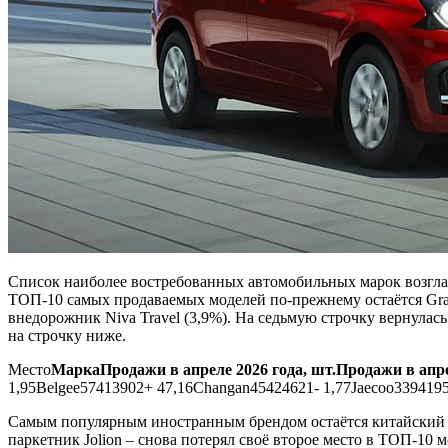
Список наиболее востребованных автомобильных марок возглавл
ТОП-10 самых продаваемых моделей по-прежнему остаётся Granta
внедорожник Niva Travel (3,9%). На седьмую строчку вернулась
на строчку ниже.
Место
Марка
Продажи в апреле 2026 года, шт.
Продажи в апре
1,95Belgee57413902+ 47,16Changan45424621- 1,77Jaecoo33941953
Самым популярным иностранным брендом остаётся китайский Ha
паркетник Jolion – снова потерял своё второе место в ТОП-10 