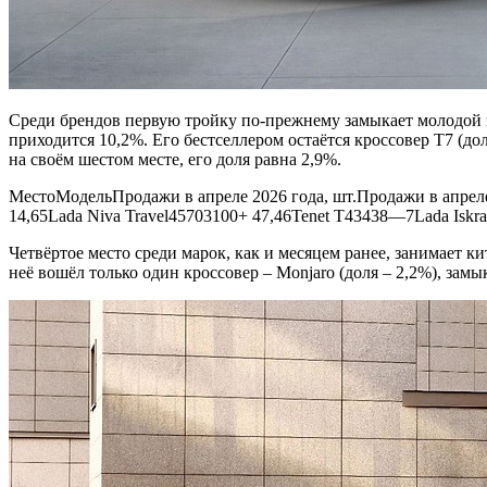
Среди брендов первую тройку по-прежнему замыкает молодой м
приходится 10,2%. Его бестселлером остаётся кроссовер T7 (д
на своём шестом месте, его доля равна 2,9%.
МестоМодельПродажи в апреле 2026 года, шт.Продажи в апреле 
14,65Lada Niva Travel45703100+ 47,46Tenet T43438—7Lada Isk
Четвёртое место среди марок, как и месяцем ранее, занимает к
неё вошёл только один кроссовер – Monjaro (доля – 2,2%), за