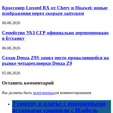
Кроссовер Luxeed RX от Chery и Huawei: новые
изображения перед скорым запуском
06.08.2026
Семейство УАЗ СГР официально переименовано
в Буханку
06.08.2026
Седан Denza Z9S занял место провалившейся на
рынке четырехдверки Denza Z9
05.08.2026
Оставить комментарий
Вы должны быть
залогинены
для комментирования
Утяшеву в платье с прозрачными
вставками сравнили с Изабель