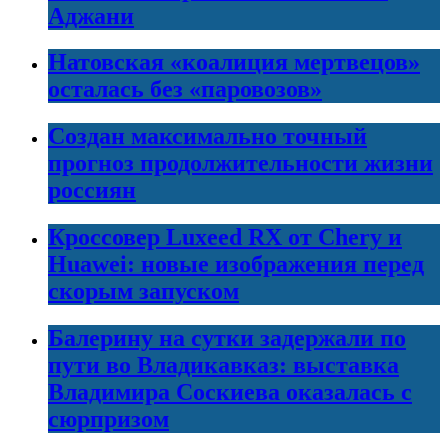
Аджани
Натовская «коалиция мертвецов»
осталась без «паровозов»
Создан максимально точный
прогноз продолжительности жизни
россиян
Кроссовер Luxeed RX от Chery и
Huawei: новые изображения перед
скорым запуском
Балерину на сутки задержали по
пути во Владикавказ: выставка
Владимира Соскиева оказалась с
сюрпризом