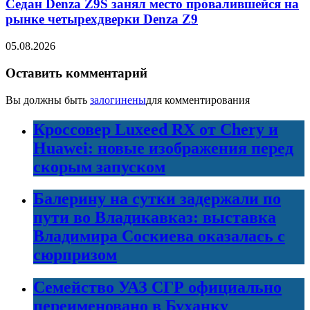
Седан Denza Z9S занял место провалившейся на
рынке четырехдверки Denza Z9
05.08.2026
Оставить комментарий
Вы должны быть
залогинены
для комментирования
Кроссовер Luxeed RX от Chery и
Huawei: новые изображения перед
скорым запуском
Балерину на сутки задержали по
пути во Владикавказ: выставка
Владимира Соскиева оказалась с
сюрпризом
Семейство УАЗ СГР официально
переименовано в Буханку