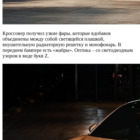
Кроссовер получил узкие фары, которые вдобавок
объединены между собой светящейся плашкой,
внушительную радиаторную решетку и монофонарь. В
переднем бампере есть «жабры». Оптика – со светодиодным
узором в виде букв Z.