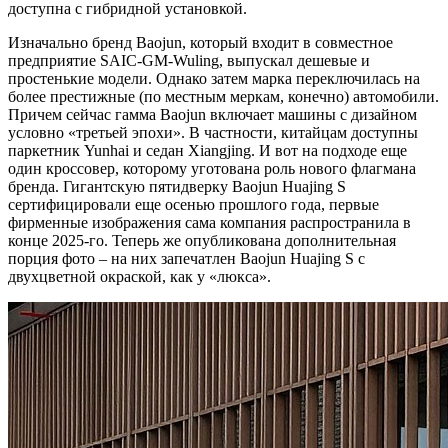
доступна с гибридной установкой.
Изначально бренд Baojun, который входит в совместное
предприятие SAIC-GM-Wuling, выпускал дешевые и
простенькие модели. Однако затем марка переключилась на
более престижные (по местным меркам, конечно) автомобили.
Причем сейчас гамма Baojun включает машины с дизайном
условно «третьей эпохи». В частности, китайцам доступны
паркетник Yunhai и седан Xiangjing. И вот на подходе еще
один кроссовер, которому уготована роль нового флагмана
бренда. Гигантскую пятидверку Baojun Huajing S
сертифицировали еще осенью прошлого года, первые
фирменные изображения сама компания распространила в
конце 2025-го. Теперь же опубликована дополнительная
порция фото – на них запечатлен Baojun Huajing S с
двухцветной окраской, как у «люкса».