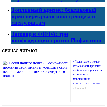
Топливный кризис: бензиновый
кран перекрыли иностранцам и
спекулянтам
Заговор в ФИФА: три
конфедерации против Инфантино
СЕЙЧАС ЧИТАЮТ
«Песни нашего полка»:
Возможность проявить
свой талант и услышать
свои песни в
мероприятиях
«Бессмертного полка»
16.02.2025