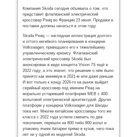
Компания Skoda сегодня объявила о том, что
представит флагманский электрический
кроссовер Peaq во Франции 23 июня. Продажи и
поставки должны начаться в этом году.
Skoda Peaq — наглядная иллюстрация долгого
и оттого негибкого планирования в концерне
Volkswagen, приведшего его к тяжелейшему
управленческому кризису. Флагманский
электрический кроссовер Skoda был
анонсирован в виде концепта Vision 7S ещё в
2022 году, а это значит, что решение о нём было
принято как минимум в 2021-м или даже раньше.
И вот только к концу 2026-го на рынок выйдет
серийный кроссовер под именем Peaq на
морально устаревшей платформе MEB с 400-
вольтовой электрической архитектурой. Других
платформ у концерна Volkswagen для Шкоды
пока нет. Многие китайские кроссоверы того же
класса с 2022 года успели сменить по два
поколения, перешли на 800 либо 900 вольт и
упаковку ячеек батареи прямо в кузов, чего пока
нет ни у одной из моделей Skoda.