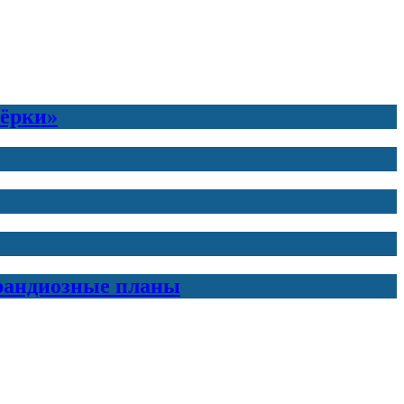
тёрки»
грандиозные планы