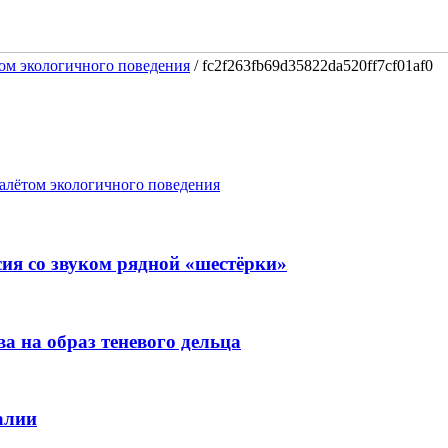
ом экологичного поведения
/
fc2f263fb69d35822da520ff7cf01af0
алётом экологичного поведения
ия со звуком рядной «шестёрки»
 на образ теневого дельца
алии