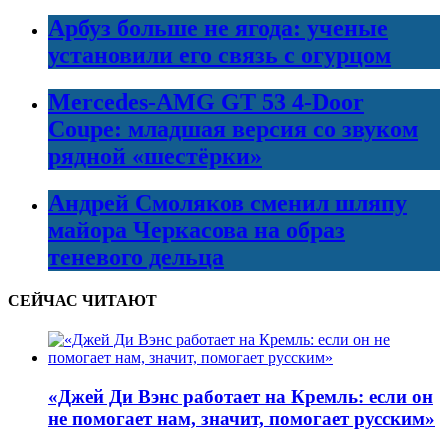
Арбуз больше не ягода: ученые
установили его связь с огурцом
Mercedes-AMG GT 53 4-Door
Coupe: младшая версия со звуком
рядной «шестёрки»
Андрей Смоляков сменил шляпу
майора Черкасова на образ
теневого дельца
СЕЙЧАС ЧИТАЮТ
«Джей Ди Вэнс работает на Кремль: если он
не помогает нам, значит, помогает русским»