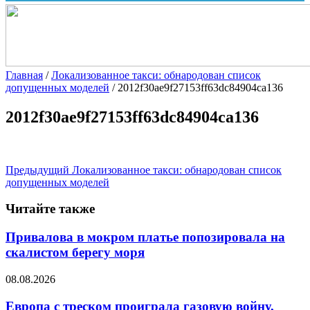
Главная
/
Локализованное такси: обнародован список
допущенных моделей
/
2012f30ae9f27153ff63dc84904ca136
2012f30ae9f27153ff63dc84904ca136
Предыдущий
Локализованное такси: обнародован список
допущенных моделей
Читайте также
Привалова в мокром платье попозировала на
скалистом берегу моря
08.08.2026
Европа с треском проиграла газовую войну,