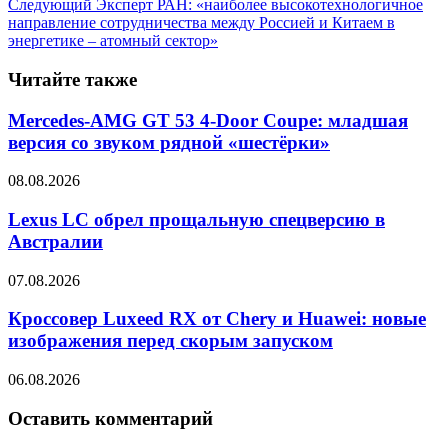
Следующий
Эксперт РАН: «наиболее высокотехнологичное
направление сотрудничества между Россией и Китаем в
энергетике – атомный сектор»
Читайте также
Mercedes-AMG GT 53 4-Door Coupe: младшая
версия со звуком рядной «шестёрки»
08.08.2026
Lexus LC обрел прощальную спецверсию в
Австралии
07.08.2026
Кроссовер Luxeed RX от Chery и Huawei: новые
изображения перед скорым запуском
06.08.2026
Оставить комментарий