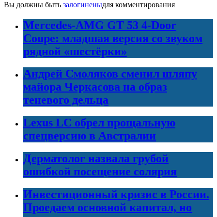
Вы должны быть
залогинены
для комментирования
Mercedes-AMG GT 53 4-Door
Coupe: младшая версия со звуком
рядной «шестёрки»
Андрей Смоляков сменил шляпу
майора Черкасова на образ
теневого дельца
Lexus LC обрел прощальную
спецверсию в Австралии
Дерматолог назвала грубой
ошибкой посещение солярия
Инвестиционный кризис в России.
Проедаем основной капитал, но