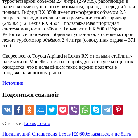
турбочетвёркой объёмом 2,4 литра (279 л.с.), работающей в
паре с восьмиступенчатым автоматом, привод – передний или
полный. Гибрид RX 350h имеет атмосферник объёмом 2,5
литра, электродвигатель и электромеханический вариатор
(245 л.с.). У Lexus RX 450h+ подзаряжаемая гибридная
система мощностью 306 л.с. Топ-версии RX 500h F Sport
Performance положена гибридная установка, в основе которой
лежит турбомотор объёмом 2,4 литра (совокупная отдача – 371
л.с.).
Скорее всего, Toyota Alphard и Lexus RX с новыми стайлинг-
пакетами от Modellista не долго пробудут в статусе концептов:
ожидается, что в дальнейшем такие версии появятся в
продаже на японском рынке.
Источник
Поделиться ссылкой:
С тегами:
Lexus
Токио
Предыдущий
Спецверсия Lexus RZ 600e: казаться, а не быть