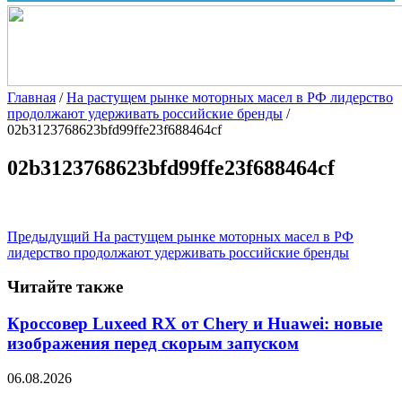
Главная
/
На растущем рынке моторных масел в РФ лидерство
продолжают удерживать российские бренды
/
02b3123768623bfd99ffe23f688464cf
02b3123768623bfd99ffe23f688464cf
Предыдущий
На растущем рынке моторных масел в РФ
лидерство продолжают удерживать российские бренды
Читайте также
Кроссовер Luxeed RX от Chery и Huawei: новые
изображения перед скорым запуском
06.08.2026