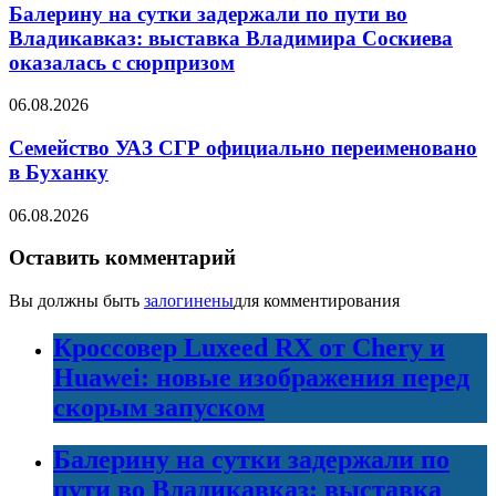
Балерину на сутки задержали по пути во
Владикавказ: выставка Владимира Соскиева
оказалась с сюрпризом
06.08.2026
Семейство УАЗ СГР официально переименовано
в Буханку
06.08.2026
Оставить комментарий
Вы должны быть
залогинены
для комментирования
Кроссовер Luxeed RX от Chery и
Huawei: новые изображения перед
скорым запуском
Балерину на сутки задержали по
пути во Владикавказ: выставка