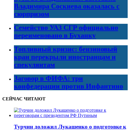
Владимира Соскиева оказалась с
сюрпризом
Семейство УАЗ СГР официально
переименовано в Буханку
Топливный кризис: бензиновый
кран перекрыли иностранцам и
спекулянтам
Заговор в ФИФА: три
конфедерации против Инфантино
СЕЙЧАС ЧИТАЮТ
Турчин доложил Лукашенко о подготовке к