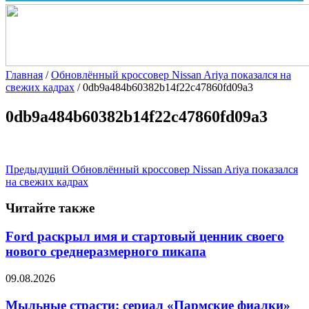
Главная
/
Обновлённый кроссовер Nissan Ariya показался на
свежих кадрах
/
0db9a484b60382b14f22c47860fd09a3
0db9a484b60382b14f22c47860fd09a3
Предыдущий
Обновлённый кроссовер Nissan Ariya показался
на свежих кадрах
Читайте также
Ford раскрыл имя и стартовый ценник своего
нового среднеразмерного пикапа
09.08.2026
Мыльные страсти: сериал «Пармские фиалки»