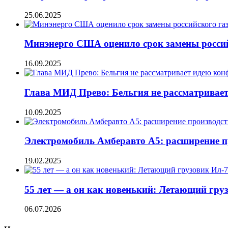
25.06.2025
Минэнерго США оценило срок замены росси
16.09.2025
Глава МИД Прево: Бельгия не рассматривает
10.09.2025
Электромобиль Амберавто А5: расширение п
19.02.2025
55 лет — а он как новенький: Летающий гру
06.07.2026