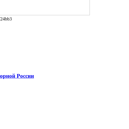
f24bb3
борной России