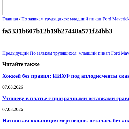
Главная
/
По заявкам трудящихся: младший пикап Ford Maveric
fa5331b607b12b19b27448a571f24bb3
Предыдущий
По заявкам трудящихся: младший пикап Ford Mav
Читайте также
Хоккей без правил: ИИХФ под аплодисменты скан
07.08.2026
Утяшеву в платье с прозрачными вставками срав
07.08.2026
Натовская «коалиция мертвецов» осталась без «п