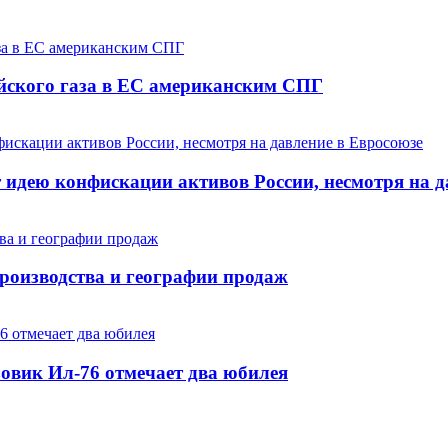
йского газа в ЕС американским СПГ
 идею конфискации активов России, несмотря на д
роизводства и географии продаж
зовик Ил-76 отмечает два юбилея