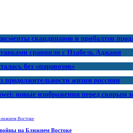
дисменты скандинавов и прибалтов прод
ставками сравнили с Изабель Аджани
талась без «паровозов»
з продолжительности жизни россиян
awei: новые изображения перед скорым 
 войны на Ближнем Востоке