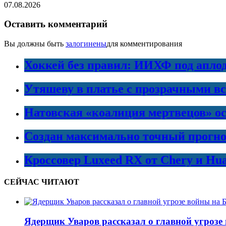
07.08.2026
Оставить комментарий
Вы должны быть
залогинены
для комментирования
Хоккей без правил: ИИХФ под апло
Утяшеву в платье с прозрачными в
Натовская «коалиция мертвецов» ос
Создан максимально точный прогно
Кроссовер Luxeed RX от Chery и Hu
СЕЙЧАС ЧИТАЮТ
Ядерщик Уваров рассказал о главной угрозе