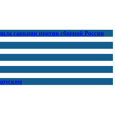
лила санкции против сборной России
запуском