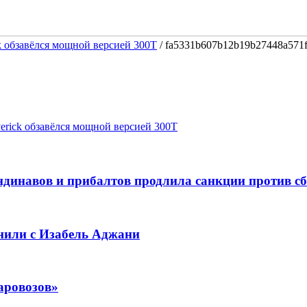
k обзавёлся мощной версией 300T
/
fa5331b607b12b19b27448a571
erick обзавёлся мощной версией 300T
динавов и прибалтов продлила санкции против с
нили с Изабель Аджани
аровозов»