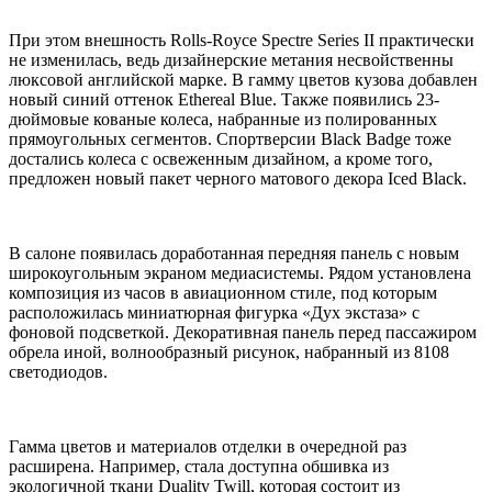
При этом внешность Rolls-Royce Spectre Series II практически
не изменилась, ведь дизайнерские метания несвойственны
люксовой английской марке. В гамму цветов кузова добавлен
новый синий оттенок Ethereal Blue. Также появились 23-
дюймовые кованые колеса, набранные из полированных
прямоугольных сегментов. Спортверсии Black Badge тоже
достались колеса с освеженным дизайном, а кроме того,
предложен новый пакет черного матового декора Iced Black.
В салоне появилась доработанная передняя панель с новым
широкоугольным экраном медиасистемы. Рядом установлена
композиция из часов в авиационном стиле, под которым
расположилась миниатюрная фигурка «Дух экстаза» с
фоновой подсветкой. Декоративная панель перед пассажиром
обрела иной, волнообразный рисунок, набранный из 8108
светодиодов.
Гамма цветов и материалов отделки в очередной раз
расширена. Например, стала доступна обшивка из
экологичной ткани Duality Twill, которая состоит из