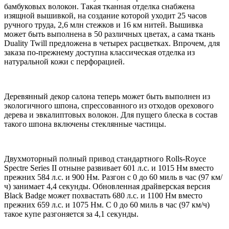
бамбуковых волокон. Такая тканная отделка снабжена
изящной вышивкой, на создание которой уходит 25 часов
ручного труда, 2,6 млн стежков и 16 км нитей. Вышивка
может быть выполнена в 50 различных цветах, а сама ткань
Duality Twill предложена в четырех расцветках. Впрочем, для
заказа по-прежнему доступна классическая отделка из
натуральной кожи с перфорацией.
Деревянный декор салона теперь может быть выполнен из
экологичного шпона, спрессованного из отходов орехового
дерева и эвкалиптовых волокон. Для пущего блеска в состав
такого шпона включены стеклянные частицы.
Двухмоторный полный привод стандартного Rolls-Royce
Spectre Series II отныне развивает 601 л.с. и 1015 Нм вместо
прежних 584 л.с. и 900 Нм. Разгон с 0 до 60 миль в час (97 км/
ч) занимает 4,4 секунды. Обновленная драйверская версия
Black Badge может похвастать 680 л.с. и 1100 Нм вместо
прежних 659 л.с. и 1075 Нм. С 0 до 60 миль в час (97 км/ч)
такое купе разгоняется за 4,1 секунды.