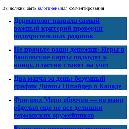
Вы должны быть
залогинены
для комментирования
Дерматолог назвала самый
важный критерий проверки
подозрительных родинок
Не прячьте ваши денежки: Игры в
банковские карты подходят к
концу, пластик ставят на учет
Два матча за день: безумный
график Дианы Шнайдер в Канаде
Фридрих Мерц обречен — но мавр
обделал еще не все делишки
германских оружейников
Выявлена негативная реакция