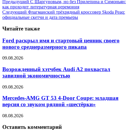
Предыдущий
С Шаргуновым, но без Прилепина и Симоньян:
как проходит литературная церемония
Следующий
Флагманский трёхрядный кроссовер Skoda Peaq:
официальные скетчи и дата премьеры
Читайте также
Ford раскрыл имя и стартовый ценник своего
нового среднеразмерного пикапа
09.08.2026
Возрожденный хэтчбек Audi A2 похвастал
завидной экономичностью
09.08.2026
Mercedes-AMG GT 53 4-Door Coupe: младшая
версия со звуком рядной «шестёрки»
08.08.2026
Оставить комментарий