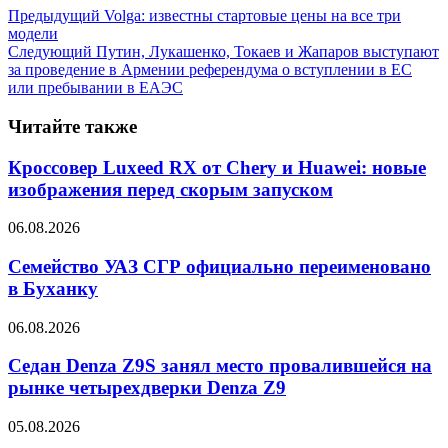
Предыдущий
Volga: известны стартовые цены на все три
модели
Следующий
Путин, Лукашенко, Токаев и Жапаров выступают
за проведение в Армении референдума о вступлении в ЕС
или пребывании в ЕАЭС
Читайте также
Кроссовер Luxeed RX от Chery и Huawei: новые
изображения перед скорым запуском
06.08.2026
Семейство УАЗ СГР официально переименовано
в Буханку
06.08.2026
Седан Denza Z9S занял место провалившейся на
рынке четырехдверки Denza Z9
05.08.2026