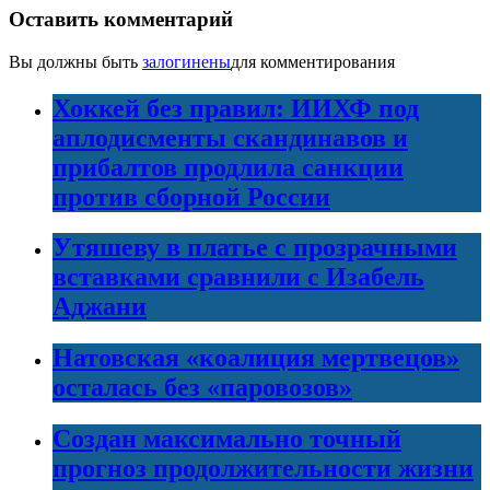
Оставить комментарий
Вы должны быть
залогинены
для комментирования
Хоккей без правил: ИИХФ под
аплодисменты скандинавов и
прибалтов продлила санкции
против сборной России
Утяшеву в платье с прозрачными
вставками сравнили с Изабель
Аджани
Натовская «коалиция мертвецов»
осталась без «паровозов»
Создан максимально точный
прогноз продолжительности жизни