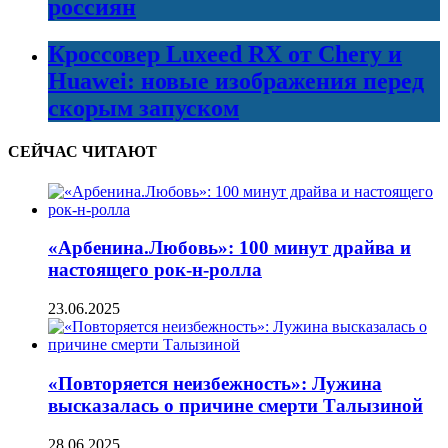
россиян
Кроссовер Luxeed RX от Chery и
Huawei: новые изображения перед
скорым запуском
СЕЙЧАС ЧИТАЮТ
«Арбенина.Любовь»: 100 минут драйва и
настоящего рок-н-ролла
23.06.2025
«Повторяется неизбежность»: Лужина
высказалась о причине смерти Талызиной
28.06.2025