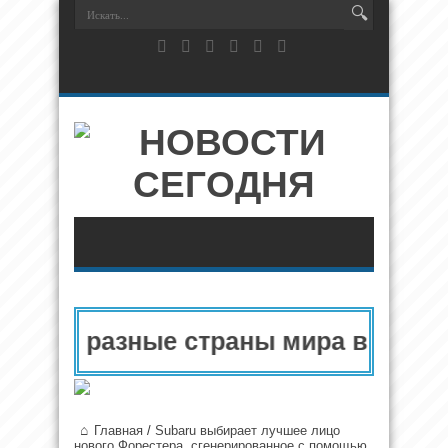
опу и разные страны мира в 2025 г
Главная
/
Subaru выбирает лучшее лицо
нового Форестера, сгенерированное с помощью