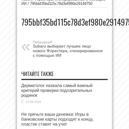
ИИ
/
795bbf35bd115c78d3ef980e29149750
795bbf35bd115c78d3ef980e29149
Предыдущий
Subaru выбирает лучшее лицо
нового Форестера, сгенерированное
с помощью ИИ
ЧИТАЙТЕ ТАКЖЕ
Дерматолог назвала самый важный
критерий проверки подозрительных
родинок
10.08.2026
Не прячьте ваши денежки: Игры в
банковские карты подходят к концу,
пластик ставят на учет