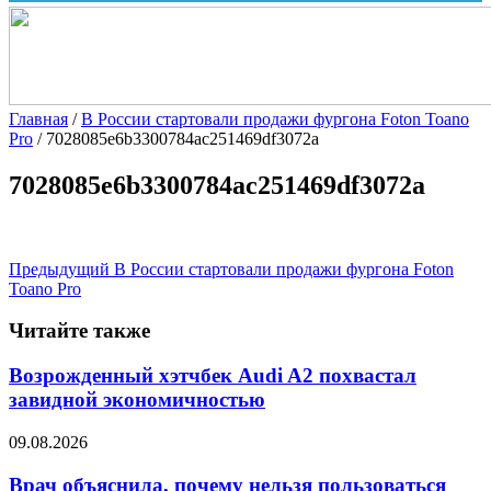
Главная
/
В России стартовали продажи фургона Foton Toano
Pro
/
7028085e6b3300784ac251469df3072a
7028085e6b3300784ac251469df3072a
Предыдущий
В России стартовали продажи фургона Foton
Toano Pro
Читайте также
Возрожденный хэтчбек Audi A2 похвастал
завидной экономичностью
09.08.2026
Врач объяснила, почему нельзя пользоваться