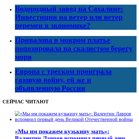
Водородный завод на Сахалине:
Инвестиции на ветер или ветер
перемен в экономике?
Привалова в мокром платье
попозировала на скалистом берегу
моря
Европа с треском проиграла
газовую войну, ей же и
объявленную России
СЕЙЧАС ЧИТАЮТ
«Мы им покажем кузькину мать»:
Валентин Лавров вспомнил первый день