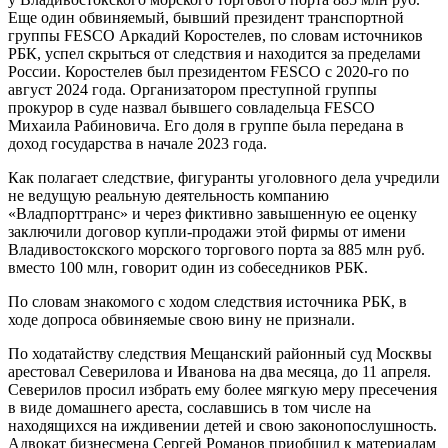
Еще один обвиняемый, бывший президент транспортной
группы FESCO Аркадий Коростелев, по словам источников
РБК, успел скрыться от следствия и находится за пределами
России. Коростелев был президентом FESCO с 2020-го по
август 2024 года. Организатором преступной группы
прокурор в суде назвал бывшего совладельца FESCO
Михаила Рабиновича. Его доля в группе была передана в
доход государства в начале 2023 года.
Как полагает следствие, фигуранты уголовного дела учредили
не ведущую реальную деятельность компанию
«Владпорттранс» и через фиктивно завышенную ее оценку
заключили договор купли-продажи этой фирмы от имени
Владивостокского морского торгового порта за 885 млн руб.
вместо 100 млн, говорит один из собеседников РБК.
По словам знакомого с ходом следствия источника РБК, в
ходе допроса обвиняемые свою вину не признали.
По ходатайству следствия Мещанский районный суд Москвы
арестовал Северилова и Иванова на два месяца, до 11 апреля.
Северилов просил избрать ему более мягкую меру пресечения
в виде домашнего ареста, сославшись в том числе на
находящихся на иждивении детей и свою законопослушность.
Адвокат бизнесмена Сергей Романов приобщил к материалам