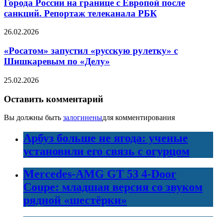
Города России на границе с Европой после
санкций. Репортаж телеканала РБК
26.02.2026
«Росатом» запустил «русскую рулетку» с
Шишкаревым по «Делу»
25.02.2026
Оставить комментарий
Вы должны быть
залогинены
для комментирования
Арбуз больше не ягода: ученые
установили его связь с огурцом
Mercedes-AMG GT 53 4-Door
Coupe: младшая версия со звуком
рядной «шестёрки»