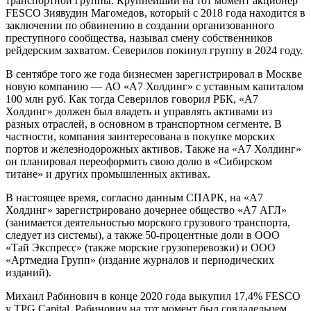
транспортной группы. Крупнейший на тот момент акционер
FESCO Зиявудин Магомедов, который с 2018 года находится в
заключении по обвинению в создании организованного
преступного сообщества, называл смену собственников
рейдерским захватом. Северилов покинул группу в 2024 году.
В сентябре того же года бизнесмен зарегистрировал в Москве
новую компанию — АО «А7 Холдинг» с уставным капиталом
100 млн руб. Как тогда Северилов говорил РБК, «А7
Холдинг» должен был владеть и управлять активами из
разных отраслей, в основном в транспортном сегменте. В
частности, компания заинтересована в покупке морских
портов и железнодорожных активов. Также на «А7 Холдинг»
он планировал переоформить свою долю в «Сибирском
титане» и других промышленных активах.
В настоящее время, согласно данным СПАРК, на «А7
Холдинг» зарегистрировано дочернее общество «А7 АГЛ»
(занимается деятельностью морского грузового транспорта,
следует из системы), а также 50-процентные доли в ООО
«Тай Экспресс» (также морские грузоперевозки) и ООО
«Артмедиа Групп» (издание журналов и периодических
изданий).
Михаил Рабинович в конце 2020 года выкупил 17,4% FESCO
у TPG Capital. Рабинович на тот момент был совладельцем