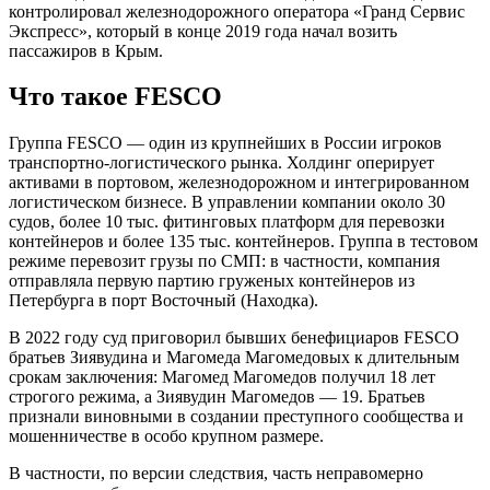
контролировал железнодорожного оператора «Гранд Сервис
Экспресс», который в конце 2019 года начал возить
пассажиров в Крым.
Что такое FESCO
Группа FESCO — один из крупнейших в России игроков
транспортно-логистического рынка. Холдинг оперирует
активами в портовом, железнодорожном и интегрированном
логистическом бизнесе. В управлении компании около 30
судов, более 10 тыс. фитинговых платформ для перевозки
контейнеров и более 135 тыс. контейнеров. Группа в тестовом
режиме перевозит грузы по СМП: в частности, компания
отправляла первую партию груженых контейнеров из
Петербурга в порт Восточный (Находка).
В 2022 году суд приговорил бывших бенефициаров FESCO
братьев Зиявудина и Магомеда Магомедовых к длительным
срокам заключения: Магомед Магомедов получил 18 лет
строгого режима, а Зиявудин Магомедов — 19. Братьев
признали виновными в создании преступного сообщества и
мошенничестве в особо крупном размере.
В частности, по версии следствия, часть неправомерно