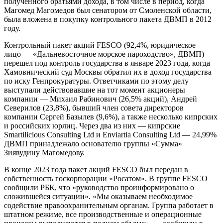
полученного братьями дохода, в том числе в период, когда
Магомед Магомедов был сенатором от Смоленской области,
была вложена в покупку контрольного пакета ДВМП в 2012
году.
Контрольный пакет акций FESCO (92,4%, юридическое
лицо — «Дальневосточное морское пароходство», ДВМП)
перешел под контроль государства в январе 2023 года, когда
Хамовнический суд Москвы обратил их в доход государства
по иску Генпрокуратуры. Ответчиками по этому делу
выступали действовавшие на тот момент акционеры
компании — Михаил Рабинович (26,5% акций), Андрей
Северилов (23,8%), бывший член совета директоров
компании Сергей Базылев (9,6%), а также несколько кипрских
и российских юрлиц. Через два из них — кипрские
Smartilicious Consulting Ltd и Enviartia Consulting Ltd — 24,99%
ДВМП принадлежало основателю группы «Сумма»
Зиявудину Магомедову.
В конце 2023 года пакет акций FESCO был передан в
собственность госкорпорации «Росатом». В группе FESCO
сообщили РБК, что «руководство проинформировано о
сложившейся ситуации». «Мы оказываем необходимое
содействие правоохранительным органам. Группа работает в
штатном режиме, все производственные и операционные