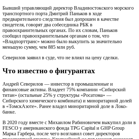
Бывший управляющий директор Владивостокского морского
транспортного порта Дмитрий Паньков в ходе
предварительного следствия был допрошен в качестве
свидетеля, говорят два собеседника РБК в
правоохранительных органах. По их словам, Паньков
сообщил правоохранительным органам о том, что
«Владпорттранс» можно было выкупить за значительно
меньшую сумму, чем 885 млн руб.
Северилов заявил в суде, что не влиял на цену сделки.
Что известно о фигурантах
Андрей Северилов — инвестор в промышленные и
финансовые активы. Владеет 75% компании «Сибирский
титан» (остальные 25% у структуры «Росатома» —
Сибирского химического комбината) и миноритарной долей
в «ТомскАзоте». Ранее владел миноритарной доле в Локо-
банке.
В 2020 году вместе с Михаилом Рабиновичем выкупил доли в
FESCO у американского фонда TPG Capital и GHP Group
Марка Гарбера, после чего возглавил совет директоров