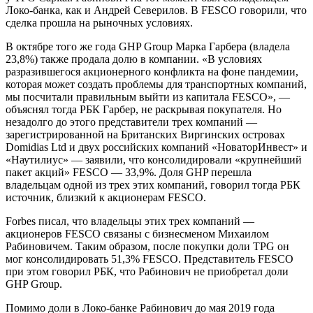
Локо-банка, как и Андрей Северилов. В FESCO говорили, что
сделка прошла на рыночных условиях.
В октябре того же года GHP Group Марка Гарбера (владела
23,8%) также продала долю в компании. «В условиях
разразившегося акционерного конфликта на фоне пандемии,
которая может создать проблемы для транспортных компаний,
мы посчитали правильным выйти из капитала FESCO», —
объяснял тогда РБК Гарбер, не раскрывая покупателя. Но
незадолго до этого представители трех компаний —
зарегистрированной на Британских Виргинских островах
Domidias Ltd и двух российских компаний «НоваторИнвест» и
«Наутилиус» — заявили, что консолидировали «крупнейший
пакет акций» FESCO — 33,9%. Доля GHP перешла
владельцам одной из трех этих компаний, говорил тогда РБК
источник, близкий к акционерам FESCO.
Forbes писал, что владельцы этих трех компаний —
акционеров FESCO связаны с бизнесменом Михаилом
Рабиновичем. Таким образом, после покупки доли TPG он
мог консолидировать 51,3% FESCO. Представитель FESCO
при этом говорил РБК, что Рабинович не приобретал доли
GHP Group.
Помимо доли в Локо-банке Рабинович до мая 2019 года