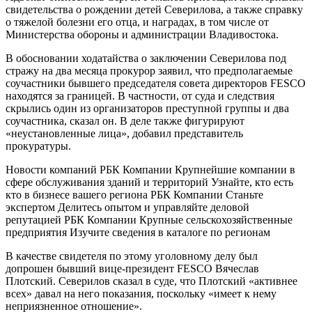
свидетельства о рождении детей Северилова, а также справку
о тяжелой болезни его отца, и наградах, в том числе от
Министерства обороны и администрации Владивостока.
В обосновании ходатайства о заключении Северилова под
стражу на два месяца прокурор заявил, что предполагаемые
соучастники бывшего председателя совета директоров FESCO
находятся за границей. В частности, от суда и следствия
скрылись один из организаторов преступной группы и два
соучастника, сказал он. В деле также фигурируют
«неустановленные лица», добавил представитель
прокуратуры.
Новости компаний РБК Компании Крупнейшие компании в
сфере обслуживания зданий и территорий Узнайте, кто есть
кто в бизнесе вашего региона
РБК Компании Станьте
экспертом Делитесь опытом и управляйте деловой
репутацией
РБК Компании Крупные сельскохозяйственные
предприятия Изучите сведения в каталоге по регионам
В качестве свидетеля по этому уголовному делу был
допрошен бывший вице-президент FESCO Вячеслав
Плотский. Северилов сказал в суде, что Плотский «активнее
всех» давал на него показания, поскольку «имеет к нему
неприязненное отношение».