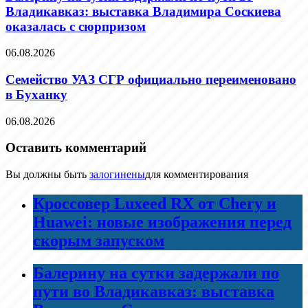
Владикавказ: выставка Владимира Соскиева
оказалась с сюрпризом
06.08.2026
Семейство УАЗ СГР официально переименовано
в Буханку
06.08.2026
Оставить комментарий
Вы должны быть
залогинены
для комментирования
Кроссовер Luxeed RX от Chery и
Huawei: новые изображения перед
скорым запуском
Балерину на сутки задержали по
пути во Владикавказ: выставка