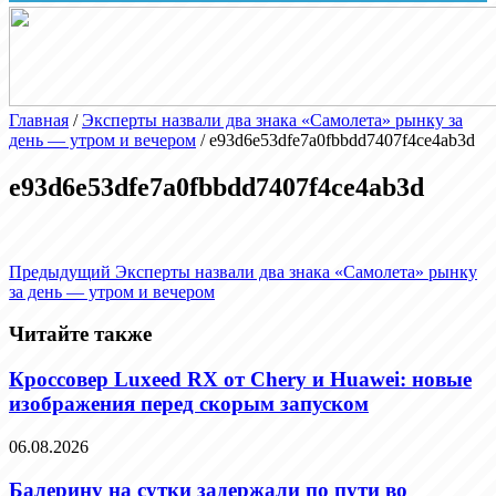
Главная
/
Эксперты назвали два знака «Самолета» рынку за
день — утром и вечером
/
e93d6e53dfe7a0fbbdd7407f4ce4ab3d
e93d6e53dfe7a0fbbdd7407f4ce4ab3d
Предыдущий
Эксперты назвали два знака «Самолета» рынку
за день — утром и вечером
Читайте также
Кроссовер Luxeed RX от Chery и Huawei: новые
изображения перед скорым запуском
06.08.2026
Балерину на сутки задержали по пути во