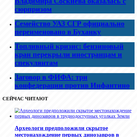
Владимира Соскиева оказалась с
сюрпризом
Семейство УАЗ СГР официально
переименовано в Буханку
Топливный кризис: бензиновый
кран перекрыли иностранцам и
спекулянтам
Заговор в ФИФА: три
конфедерации против Инфантино
СЕЙЧАС ЧИТАЮТ
Археологи предположили скрытое
местонахождение первых динозавров в