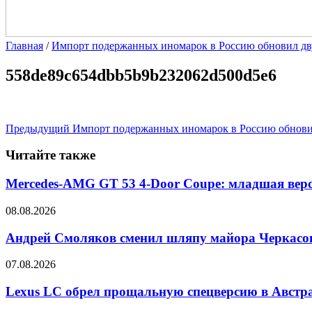
Главная
/
Импорт подержанных иномарок в Россию обновил д
558de89c654dbb5b9b232062d500d5e6
Предыдущий
Импорт подержанных иномарок в Россию обнови
Читайте также
Mercedes-AMG GT 53 4-Door Coupe: младшая верс
08.08.2026
Андрей Смоляков сменил шляпу майора Черкасова
07.08.2026
Lexus LC обрел прощальную спецверсию в Австр