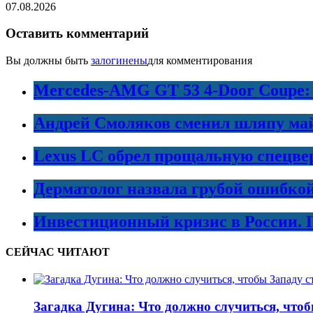
07.08.2026
Оставить комментарий
Вы должны быть
залогинены
для комментирования
Mercedes-AMG GT 53 4-Door Coupe:
Андрей Смоляков сменил шляпу майо
Lexus LC обрел прощальную спецве
Дерматолог назвала грубой ошибко
Инвестиционный кризис в России. 
СЕЙЧАС ЧИТАЮТ
Загадка Дугина: Что должно случиться, что