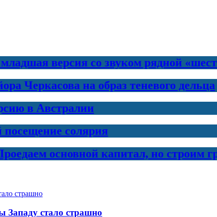
 младшая версия со звуком рядной «шес
ра Черкасова на образ теневого дельца
рсию в Австралии
й посещение солярия
Проедаем основной капитал, но строим 
бы Западу стало страшно