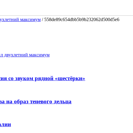
вухлетний максимум
/
558de89c654dbb5b9b232062d500d5e6
л двухлетний максимум
ия со звуком рядной «шестёрки»
 на образ теневого дельца
алии