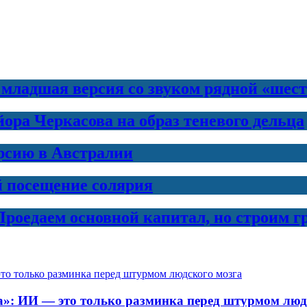
 младшая версия со звуком рядной «шес
ра Черкасова на образ теневого дельца
рсию в Австралии
й посещение солярия
Проедаем основной капитал, но строим 
да»: ИИ — это только разминка перед штурмом люд