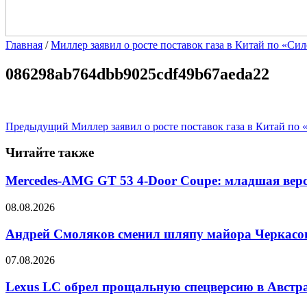
Главная
/
Миллер заявил о росте поставок газа в Китай по «Си
086298ab764dbb9025cdf49b67aeda22
Предыдущий
Миллер заявил о росте поставок газа в Китай по
Читайте также
Mercedes-AMG GT 53 4-Door Coupe: младшая верс
08.08.2026
Андрей Смоляков сменил шляпу майора Черкасова
07.08.2026
Lexus LC обрел прощальную спецверсию в Австр