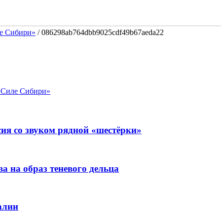
ле Сибири»
/
086298ab764dbb9025cdf49b67aeda22
 «Силе Сибири»
ия со звуком рядной «шестёрки»
 на образ теневого дельца
алии