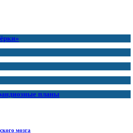
тёрки»
грандиозные планы
ского мозга