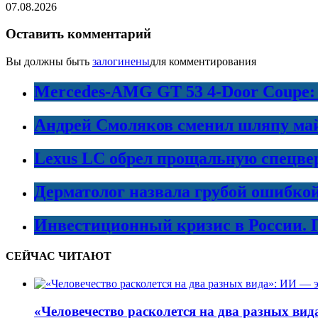
07.08.2026
Оставить комментарий
Вы должны быть
залогинены
для комментирования
Mercedes-AMG GT 53 4-Door Coupe:
Андрей Смоляков сменил шляпу майо
Lexus LC обрел прощальную спецве
Дерматолог назвала грубой ошибко
Инвестиционный кризис в России. 
СЕЙЧАС ЧИТАЮТ
«Человечество расколется на два разных ви