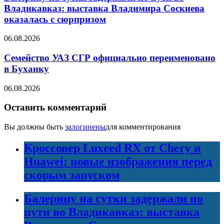
Владикавказ: выставка Владимира Соскиева
оказалась с сюрпризом
06.08.2026
Семейство УАЗ СГР официально переименовано
в Буханку
06.08.2026
Оставить комментарий
Вы должны быть
залогинены
для комментирования
Кроссовер Luxeed RX от Chery и
Huawei: новые изображения перед
скорым запуском
Балерину на сутки задержали по
пути во Владикавказ: выставка