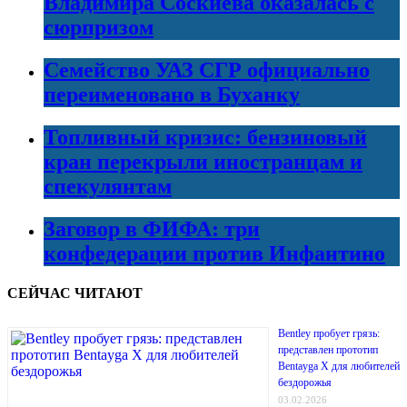
Владимира Соскиева оказалась с
сюрпризом
Семейство УАЗ СГР официально
переименовано в Буханку
Топливный кризис: бензиновый
кран перекрыли иностранцам и
спекулянтам
Заговор в ФИФА: три
конфедерации против Инфантино
СЕЙЧАС ЧИТАЮТ
Bentley пробует грязь:
представлен прототип
Bentayga X для любителей
бездорожья
03.02.2026