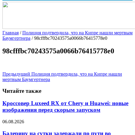
Главная
/
Полиция подтвердила, что на Кипре нашли мертвым
Баумгертнера
/
98cfffbc70243575a0066b76415778e0
98cfffbc70243575a0066b76415778e0
Предыдущий
Полиция подтвердила, что на Кипре нашли
мертвым Баумгертнера
Читайте также
Кроссовер Luxeed RX от Chery и Huawei: новые
изображения перед скорым запуском
06.08.2026
Балерину на сутки задержали по пути во