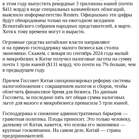
в этом году выпустить рекордные 3 триллиона юаней (почти
$411 млрд) в виде специальных казначейских облигаций,
выяснило информагентство Reuters. Официально эти цифры
будут обнародованы только на ежегодном заседании
Всекитайского собрания народных представителей, в марте.
Хотя к тому времени могут и вырасти.
Огромные средства китайские власти направляют
и на прямую господдержку малого бизнеса как столпа
экономики. Скажем, с января по сентябрь 2024 года малый
и микробизнес в Китае получил налоговые льготы на сумму
почти 1 трлн юаней ($131 млрд), что почти на 7% больше, чем
в предыдущем году.
Причем Госсовет Китая синхронизировал реформу системы
налогообложения с сокращением налогов и сборов, чтобы
облегчить финансовое бремя для бизнеса. По данным
Госсовета, за последние пять лет общая сумма налоговых
льгот для малого и микробизнеса превысила 5 трлн юаней.
Господдержка и снижение административных барьеров —
грамотная политика. Плоды приносит. Это только человеку,
далекому от Китая, кажется, что основа его экономики —
крупные госкомпании. На самом деле, Китай — страна
предпринимателей.