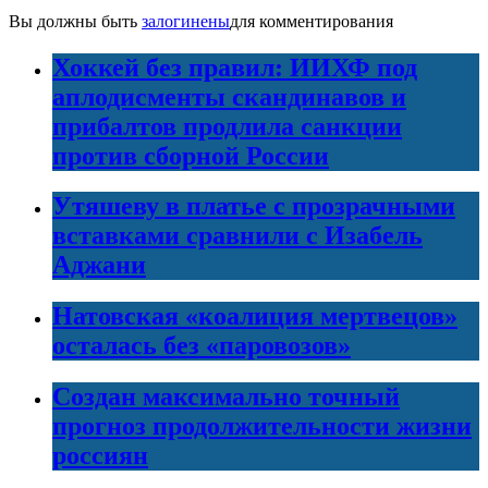
Вы должны быть
залогинены
для комментирования
Хоккей без правил: ИИХФ под
аплодисменты скандинавов и
прибалтов продлила санкции
против сборной России
Утяшеву в платье с прозрачными
вставками сравнили с Изабель
Аджани
Натовская «коалиция мертвецов»
осталась без «паровозов»
Создан максимально точный
прогноз продолжительности жизни
россиян