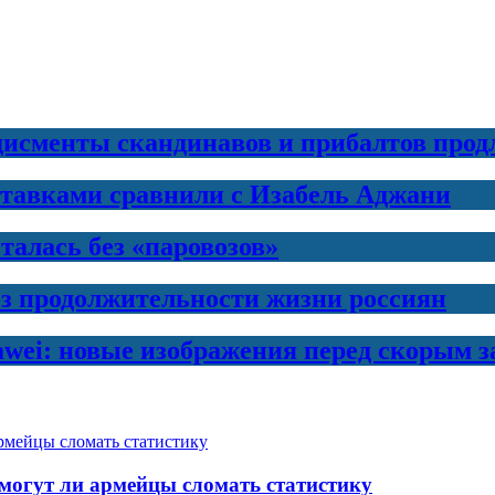
дисменты скандинавов и прибалтов прод
ставками сравнили с Изабель Аджани
талась без «паровозов»
з продолжительности жизни россиян
awei: новые изображения перед скорым 
могут ли армейцы сломать статистику