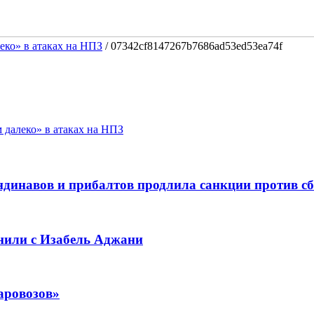
еко» в атаках на НПЗ
/
07342cf8147267b7686ad53ed53ea74f
 далеко» в атаках на НПЗ
динавов и прибалтов продлила санкции против с
нили с Изабель Аджани
аровозов»