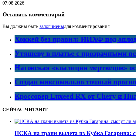
07.08.2026
Оставить комментарий
Вы должны быть
залогинены
для комментирования
Хоккей без правил: ИИХФ под апло
Утяшеву в платье с прозрачными в
Натовская «коалиция мертвецов» ос
Создан максимально точный прогно
Кроссовер Luxeed RX от Chery и Hu
СЕЙЧАС ЧИТАЮТ
ЦСКА на грани вылета из Кубка Гагарина: с