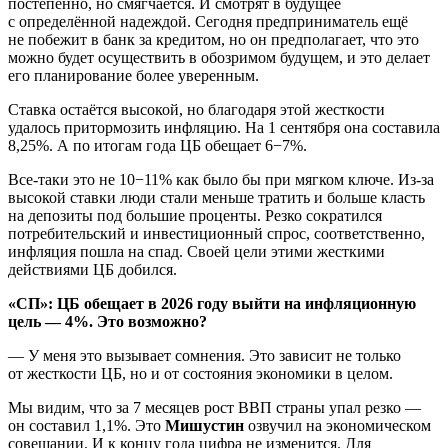
постепенно, но смягчается. И смотрят в будущее
с определённой надеждой. Сегодня предприниматель ещё
не побежит в банк за кредитом, но он предполагает, что это
можно будет осуществить в обозримом будущем, и это делает
его планирование более уверенным.
Ставка остаётся высокой, но благодаря этой жесткости
удалось притормозить инфляцию. На 1 сентября она составила
8,25%. А по итогам года ЦБ обещает 6−7%.
Все-таки это не 10−11% как было бы при мягком ключе. Из-за
высокой ставки люди стали меньше тратить и больше класть
на депозиты под большие проценты. Резко сократился
потребительский и инвестиционный спрос, соответственно,
инфляция пошла на спад. Своей цели этими жесткими
действиями ЦБ добился.
«СП»: ЦБ обещает в 2026 году выйти на инфляционную
цель — 4%. Это возможно?
— У меня это вызывает сомнения. Это зависит не только
от жесткости ЦБ, но и от состояния экономики в целом.
Мы видим, что за 7 месяцев рост ВВП страны упал резко —
он составил 1,1%. Это
Мишустин
озвучил на экономическом
совещании. И к концу года цифра не изменится. Для