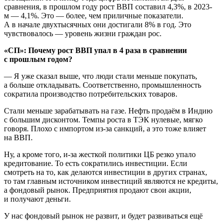
сравнения, в прошлом году рост ВВП составил 4,3%, в 2023-
м — 4,1%. Это — более, чем приличные показатели.
А в начале двухтысячных они достигали 8% в год. Это
чувствовалось — уровень жизни граждан рос.
«СП»: Почему рост ВВП упал в 4 раза в сравнении
с прошлым годом?
— Я уже сказал выше, что люди стали меньше покупать,
а больше откладывать. Соответственно, промышленность
сократила производство потребительских товаров.
Стали меньше зарабатывать на газе. Нефть продаём в Индию
с большим дисконтом. Темпы роста в ТЭК нулевые, мягко
говоря. Плохо с импортом из-за санкций, а это тоже влияет
на ВВП.
Ну, а кроме того, и-за жесткой политики ЦБ резко упало
кредитование. То есть сократились инвестиции. Если
смотреть на то, как делаются инвестиции в других странах,
то там главным источником инвестиций являются не кредиты,
а фондовый рынок. Предприятия продают свои акции,
и получают деньги.
У нас фондовый рынок не развит, и будет развиваться ещё