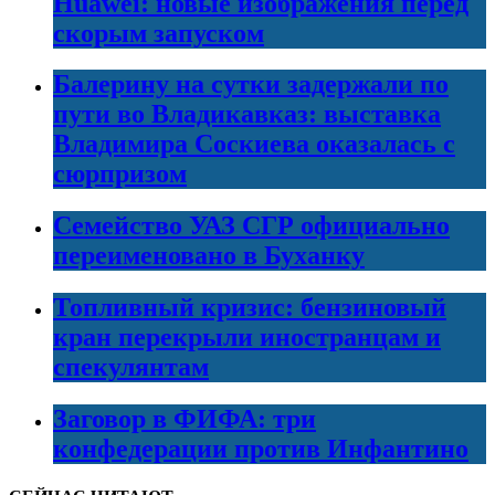
Huawei: новые изображения перед
скорым запуском
Балерину на сутки задержали по
пути во Владикавказ: выставка
Владимира Соскиева оказалась с
сюрпризом
Семейство УАЗ СГР официально
переименовано в Буханку
Топливный кризис: бензиновый
кран перекрыли иностранцам и
спекулянтам
Заговор в ФИФА: три
конфедерации против Инфантино