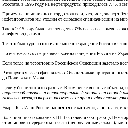
Росстата, в 1995 году на нефтепродукты приходилось 7,4% всег
Причем наши чиновники гордо заявляли, что, мол, экспорт бе
нефтепродуктов мы уходим от сырьевой специализации на мир
Так, в 2015 году было заявлено, что 37% всего несырьевого э
а нефтепродуктами.
Т.е. это был курс на окончательное превращение России в эко
Но вот началась специальная военная операция России на Укра
Если тогда на территорию Российской Федерации залетало всег
Расширяется география налетов. Это не только приграничные т
до Поволжья и Урала.
Цели у беспилотников разные. В том числе военные объекты, 
отраслевой признак, а территориальный отошел на второй пл
газового, электроэнергетического сектора и инфраструктурн
Удары БПЛА по России наносятся не хаотично, а по плану, и в
Большинство атакованных НПЗ останавливают работу. Некотор
от остановки переработки нефти (неполученные доходы), так и