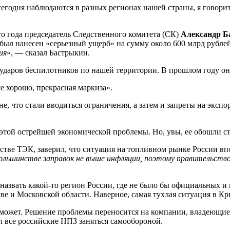
годня наблюдаются в разных регионах нашей страны, я говорить 
го года председатель Следственного комитета (СК)
Александр Б
был нанесен «серьезный ущерб» на сумму около 600 млрд рублей
ия
», — сказал Бастрыкин.
ударов беспилотников по нашей территории. В прошлом году он
се хорошо, прекрасная маркиза».
е, что стали вводиться ограничения, а затем и запреты на экспо
 этой острейшей экономической проблемы. Но, увы, ее обошли с
стве ТЭК, заверил, что ситуация на топливном рынке России вп
большинстве заправок не выше инфляции, поэтому правительств
 назвать какой-то регион России, где не было бы официальных 
е и Московской области. Наверное, самая тухлая ситуация в К
не может. Решение проблемы переносится на компании, владеющи
 все российские НПЗ заняться самообороной.