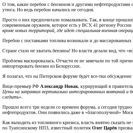
О том, какие перебои с бензином и другими нефтепродуктами се
утюга. Но ведь перебои начались не сегодня.
Просто о них предпочитали помалкивать. Так, в конце прошло
современным оружием, которое есть у ВСУ, 41 региону России 
кроме новых территорий, где идет специальная военная операц
Перебои с поставками топлива возникали и до массированных 
Стране стало не хватать бензина! Но власти делали вид, что «в
Проблема маскировалась. Отчасти ее не замечали по той причин
импортировать бензин из Белоруссии.
Я полагал, что на Питерском форуме будет все-тки обсуждение
Вице-премьер РФ
Александр Новак
, курирующий в правитель
Цены на заправках вертикально интегрированных компаний и 
следить
».
Прошло всего три недели со времени форума, а сегодня трудно
нефтепродуктов. Они появились даже в «благополучной» Москв
Как выходить из топливного кризиса, власть внятно сказать 
по Туапсинскому НПЗ, известный политик
Олег Царёв
призвал