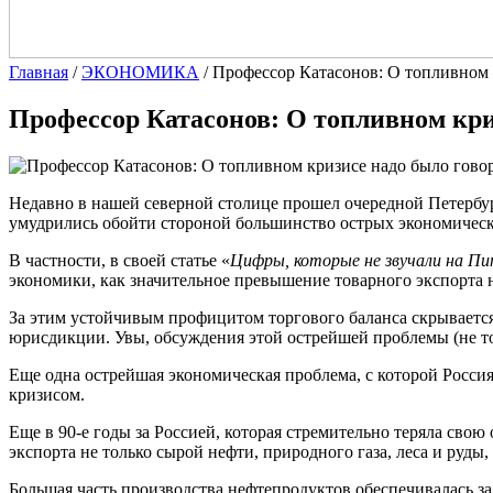
Главная
/
ЭКОНОМИКА
/
Профессор Катасонов: О топливном 
Профессор Катасонов: О топливном кри
Недавно в нашей северной столице прошел очередной Петерб
умудрились обойти стороной большинство острых экономическ
В частности, в своей статье «
Цифры, которые не звучали на Пи
экономики, как значительное превышение товарного экспорта
За этим устойчивым профицитом торгового баланса скрывается
юрисдикции. Увы, обсуждения этой острейшей проблемы (не то
Еще одна острейшая экономическая проблема, с которой Росси
кризисом.
Еще в 90-е годы за Россией, которая стремительно теряла сво
экспорта не только сырой нефти, природного газа, леса и руды,
Большая часть производства нефтепродуктов обеспечивалась з