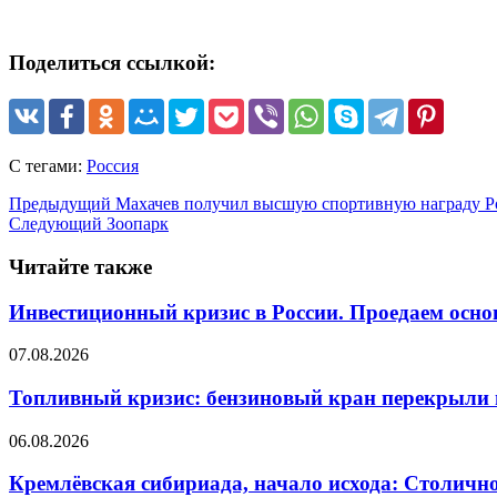
Поделиться ссылкой:
С тегами:
Россия
Предыдущий
Махачев получил высшую спортивную награду Р
Следующий
Зоопарк
Читайте также
Инвестиционный кризис в России. Проедаем осно
07.08.2026
Топливный кризис: бензиновый кран перекрыли 
06.08.2026
Кремлёвская сибириада, начало исхода: Столично