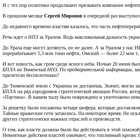
И с тех пор политики продолжают призывать компании нефтеп
В прошлом месяце
Сергей Миронов
в очередной раз выступил
До недавнего времени властям казалось, что часть нефтепер
Речь идет о НПЗ за Уралом. Ведь максимальная дальность укра
До Урала еще могут дотянуть, но не далее. А за Уралом у на
перерабатывает 5,3 млн тонн нефти, Омский — более 22 млн т,
И вот новость, как гром среди ясного неба. Ночью 20 июня б
БПЛА на Тюменский НПЗ. По предварительной информации, зав
прилетели беспилотники?
До Тюменской земли с Украины не достанешь. Значит, могли за
БПЛА на ряд аэродромов стратегической авиации России, кото
«Паутина». В нашем тылу было повреждено и уничтожено немало
За решетку были посажены четыре шофера, которые доставляли 
Тайные вражеские сети затаились. На некоторое время. Не иск
других стратегически важных отраслей и производств.
О том, как власти должны были бы действовать в этой опасной 
Невнятные действия властей означают, что топливный кризис б