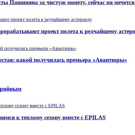
ты Пашиняна за чистую монету, сейчас он мечется
прорабатывают проект полета к редчайшему астер
состав: какой получилась премьера «Авантюры»
серийным
вимся к теплому сезону вместе с EPILAS