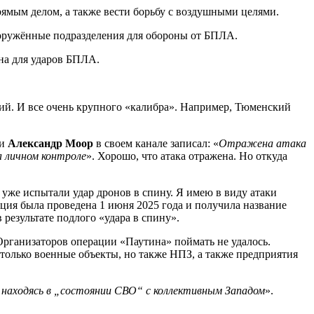
мым делом, а также вести борьбу с воздушными целями.
ооружённые подразделения для обороны от БПЛА.
на для ударов БПЛА.
кий. И все очень крупного «калибра». Например, Тюменский
ти
Александр Моор
в своем канале записал: «
Отражена атака
а личном контроле
». Хорошо, что атака отражена. Но откуда
 уже испытали удар дронов в спину. Я имею в виду атаки
ция была проведена 1 июня 2025 года и получила название
результате подлого «удара в спину».
Организаторов операции «Паутина» поймать не удалось.
 только военные объекты, но также НПЗ, а также предприятия
 находясь в „состоянии СВО“ с коллективным Западом
».