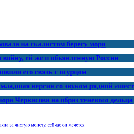
овала на скалистом берегу моря
 войну, ей же и объявленную России
новили его связь с огурцом
 младшая версия со звуком рядной «шес
ра Черкасова на образ теневого дельца