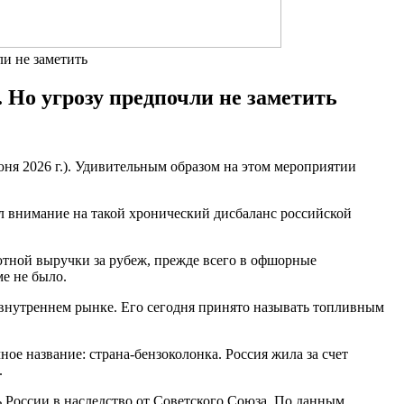
и не заметить
 Но угрозу предпочли не заметить
 2026 г.). Удивительным образом на этом мероприятии
ил внимание на такой хронический дисбаланс российской
ютной выручки за рубеж, прежде всего в офшорные
е не было.
 внутреннем рынке. Его сегодня принято называть топливным
ое название: страна-бензоколонка. Россия жила за счет
.
ь России в наследство от Советского Союза. По данным