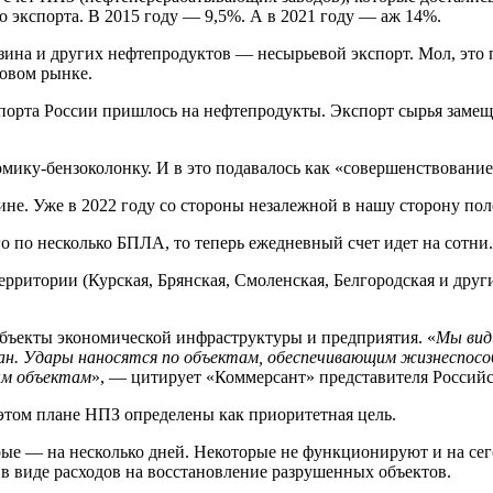
о экспорта. В 2015 году — 9,5%. А в 2021 году — аж 14%.
нзина и других нефтепродуктов — несырьевой экспорт. Мол, это
овом рынке.
кспорта России пришлось на нефтепродукты. Экспорт сырья заме
номику-бензоколонку. И в это подавалось как «совершенствован
ине. Уже в 2022 году со стороны незалежной в нашу сторону по
о по несколько БПЛА, то теперь ежедневный счет идет на сотни.
ерритории (Курская, Брянская, Смоленская, Белгородская и друг
объекты экономической инфраструктуры и предприятия. «
Мы вид
ан. Удары наносятся по объектам, обеспечивающим жизнеспосо
ым объектам
», — цитирует «Коммерсант» представителя Россий
 этом плане НПЗ определены как приоритетная цель.
ые — на несколько дней. Некоторые не функционируют и на сег
 в виде расходов на восстановление разрушенных объектов.