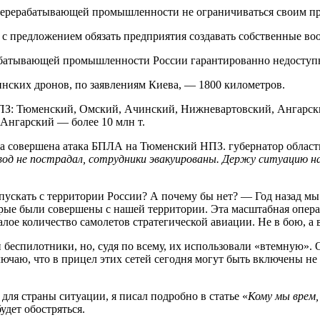
ерерабатывающей промышленности не ограничиваться своим пря
 с предложением обязать предприятия создавать собственные в
ерабатывающей промышленности России гарантированно недоступ
инских дронов, по заявлениям Киева, — 1800 километров.
с НПЗ: Тюменский, Омский, Ачинский, Нижневартовский, Ангарс
 Ангарский — более 10 млн т.
ыла совершена атака БПЛА на Тюменский НПЗ. губернатор облас
од не пострадал, сотрудники эвакуированы. Держу ситуацию н
пускать с территории России? А почему бы нет? — Год назад мы
рые были совершены с нашей территории. Эта масштабная опера
е количество самолетов стратегической авиации. Не в бою, а в 
беспилотники, но, судя по всему, их использовали «втемную». 
лючаю, что в прицел этих сетей сегодня могут быть включены не
для страны ситуации, я писал подробно в статье «
Кому мы врем,
удет обостряться.