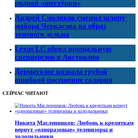
рядной «шестёрки»
Андрей Смоляков сменил шляпу
майора Черкасова на образ
теневого дельца
Lexus LC обрел прощальную
спецверсию в Австралии
Дерматолог назвала грубой
ошибкой посещение солярия
СЕЙЧАС ЧИТАЮТ
Никита Масленников: Любовь к кредиткам
вернут «одноразовые» телевизоры и
холодильники