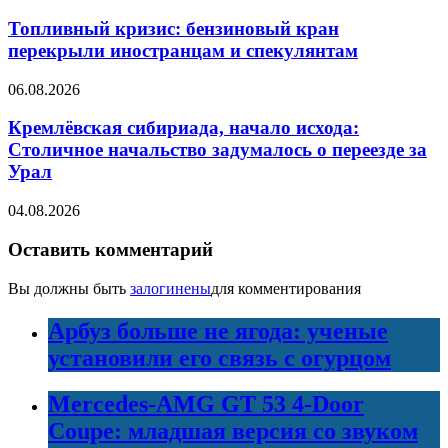
Топливный кризис: бензиновый кран
перекрыли иностранцам и спекулянтам
06.08.2026
Кремлёвская сибириада, начало исхода:
Столичное начальство задумалось о переезде за
Урал
04.08.2026
Оставить комментарий
Вы должны быть
залогинены
для комментирования
Арбуз больше не ягода: ученые
установили его связь с огурцом
Mercedes-AMG GT 53 4-Door
Coupe: младшая версия со звуком