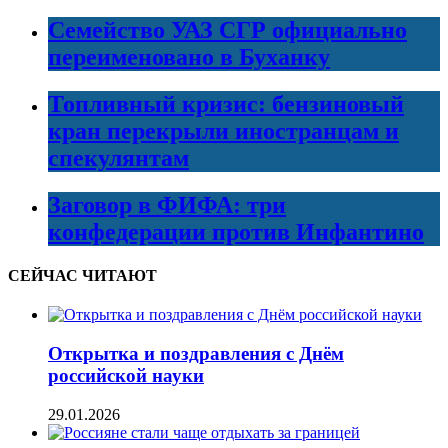
Семейство УАЗ СГР официально
переименовано в Буханку
Топливный кризис: бензиновый
кран перекрыли иностранцам и
спекулянтам
Заговор в ФИФА: три
конфедерации против Инфантино
СЕЙЧАС ЧИТАЮТ
Открытка и поздравления с Днём
российской науки
29.01.2026