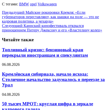
С тегами:
BMW
opel
Volkswagen
Предыдущий
Майские рокировки Кремля: «Если
губернаторов переставляют, как шашки на поле — это не
кадровая политика, а чехарда»
Следующий
Каннский кинофестиваль открылся
приношением Питеру Джексону и его «Властелину колец»
Читайте также
Топливный кризис: бензиновый кран
перекрыли иностранцам и спекулянтам
06.08.2026
Кремлёвская сибириада, начало исхода:
Столичное начальство задумалось о переезде за
Урал
04.08.2026
50 тысяч МРОТ: круглая цифра в зеркале
кадрового голода