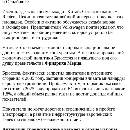
и Оснабрюке.
Именно здесь на сцену выходит Китай. Согласно данным
Reuters, Пекин проявляет живейший интерес к покупке этих
площадок. Особенно активно обсуждается судьба завода
в Оснабрюке. Представители Volkswagen подтверждают, что
ищут «жизнеспособное решение», которое устроило бы
и акционеров, и сотрудников.
На деле это означает готовность продать «национальное
достояние» вчерашним конкурентам. А все из-за провальной
экономической политики Брюсселя и плящущего под его
дудку правительства
Фридриха Мерца
.
Брюссель фактически запретил двигатели внутреннего
сгорания к 2035 году, заставив концерны вливать миллиарды
евро в электромобили. Проблема в том, что рынок оказался
не готов: в 2025 году продажи в ЕС выросли лишь на жалкие
1,8%, а общий объем рынка так и не достиг допандемийных
показателей.
Покупатели не хотят дорогие и ограниченные в пробеге
электрокары, а развитие инфраструктуры европейских
«электрозаправок» безнадежно отстает.
Китайский троянский конь въезжает в сердце Европы