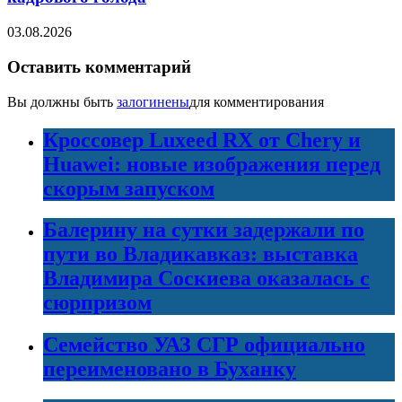
03.08.2026
Оставить комментарий
Вы должны быть
залогинены
для комментирования
Кроссовер Luxeed RX от Chery и
Huawei: новые изображения перед
скорым запуском
Балерину на сутки задержали по
пути во Владикавказ: выставка
Владимира Соскиева оказалась с
сюрпризом
Семейство УАЗ СГР официально
переименовано в Буханку