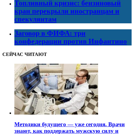
Топливный кризис: бензиновый
кран перекрыли иностранцам и
спекулянтам
Заговор в ФИФА: три
конфедерации против Инфантино
СЕЙЧАС ЧИТАЮТ
Методики будущего — уже сегодня. Врачи
знают, как поддержать мужскую силу и