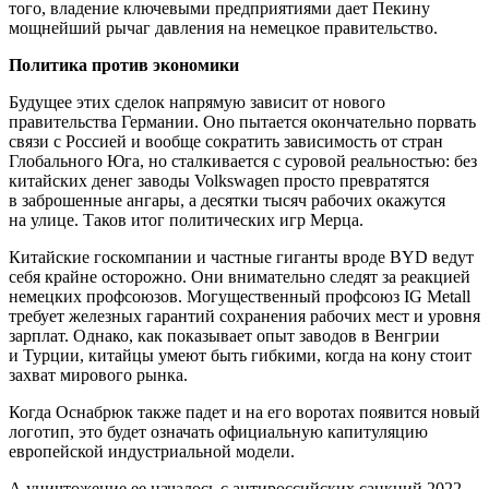
того, владение ключевыми предприятиями дает Пекину
мощнейший рычаг давления на немецкое правительство.
Политика против экономики
Будущее этих сделок напрямую зависит от нового
правительства Германии. Оно пытается окончательно порвать
связи с Россией и вообще сократить зависимость от стран
Глобального Юга, но сталкивается с суровой реальностью: без
китайских денег заводы Volkswagen просто превратятся
в заброшенные ангары, а десятки тысяч рабочих окажутся
на улице. Таков итог политических игр Мерца.
Китайские госкомпании и частные гиганты вроде BYD ведут
себя крайне осторожно. Они внимательно следят за реакцией
немецких профсоюзов. Могущественный профсоюз IG Metall
требует железных гарантий сохранения рабочих мест и уровня
зарплат. Однако, как показывает опыт заводов в Венгрии
и Турции, китайцы умеют быть гибкими, когда на кону стоит
захват мирового рынка.
Когда Оснабрюк также падет и на его воротах появится новый
логотип, это будет означать официальную капитуляцию
европейской индустриальной модели.
А уничтожение ее началось с антироссийских санкций 2022