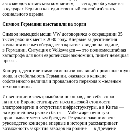
автозаводов китайским компаниям, — сегодня обсуждается
в кулуарах Берлина как единственный способ избежать
социального взрыва.
Символ Германии выставили на торги
Символ немецкой мощи VW договорился о сокращении 35
тысяч рабочих мест к 2030 году. Впервые за десятилетия
компания всерьез обсуждает закрытие заводов на родине,
в Германии. Ситуация с Volkswagen — это полномасштабная
катастрофа для всей европейской экономики, пишет немецкая
пресса.
Концерн, десятилетиями символизировавший промышленную
мощь и стабильность Германии, оказался в капкане
собственного величия и провального перехода к «зеленым
технологиям».
Инвестиции в электромобили не оправдали себя: спрос
на них в Европе стагнирует из-за высокой стоимости
электроэнергии и отсутствия инфраструктуры, а в Китае —
на крупнейшем рынке сбыта — Volkswagen вчистую
проигрывает местным брендам. Результат закономерен:
руководство концерна впервые в истории рассматривает
возможность закрытия заводов на родине — в Дрездене