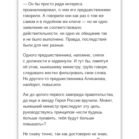
— Он бы просто ради интереса
проанализировал, о чем его предшественники
говорили. А говорили они как раз о том же
самом и в подобном же ключе — но ни одно
заявление не соответствовало
действительности, ни одно их обещание так
и не было выполнено. Правда, последствия
были для них разные.
Одного предшественника, напомню, сняли
с должности и задвинули. И тут бы, памятуя
об этом, нынешнему министру, грубо говоря,
следовало жестко фильтровать свои слова.
Но другого-то предшественника Алиханова,
наоборот, повысили.
Аж до целого первого зампреда правительства,
да еще и звезду Героя России вручили. Может,
нынешний министр преследует эту цель,
руководствуясь принципом «если будешь
больше лукавить, тебя будут больше
повышать»?
Не скажу точно, так как достоверно не знаю,