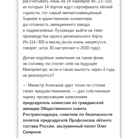
рассчитывать лишь на 18 лайнеров МС-21−310,
из которых 14 бортов ждут сертификата лётной
годности, тот самый импортозамещённый
Superjet в единственном экземпляре,
да готовность авиационного завода
в подмосковных Луховицах выйти на темп
производства одного регионального борта
Ил-114−300 в месяц (если очень напрягутся,
говорят, штук 30 настрогают к 2030 году).
Делая подобные заявления на таком фоне,
не соломку ли стелет себе на будущее
Минпромторг, если и такая малость через 4 года
не реализуется?
— Министр Алиханов идет точно по стопам
своих предшественников, — дал собственную
оценку прозвучавшим заявлениям
председатель комиссии по гражданской
авиации Общественного совета
Ространснадзора, советник по безопасности
полетов председателя Профсоюзов лётного
состава России, заслуженный пилот Олег
Смирнов
.