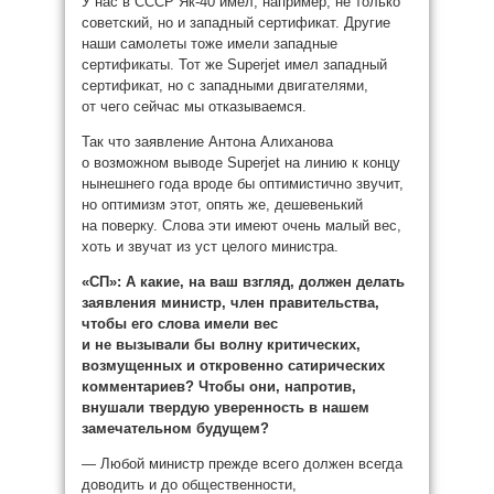
У нас в СССР Як-40 имел, например, не только
советский, но и западный сертификат. Другие
наши самолеты тоже имели западные
сертификаты. Тот же Superjet имел западный
сертификат, но с западными двигателями,
от чего сейчас мы отказываемся.
Так что заявление Антона Алиханова
о возможном выводе Superjet на линию к концу
нынешнего года вроде бы оптимистично звучит,
но оптимизм этот, опять же, дешевенький
на поверку. Слова эти имеют очень малый вес,
хоть и звучат из уст целого министра.
«СП»: А какие, на ваш взгляд, должен делать
заявления министр, член правительства,
чтобы его слова имели вес
и не вызывали бы волну критических,
возмущенных и откровенно сатирических
комментариев? Чтобы они, напротив,
внушали твердую уверенность в нашем
замечательном будущем?
— Любой министр прежде всего должен всегда
доводить и до общественности,