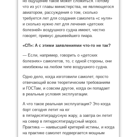
но ощущение такое может сложиться. Потому
что из уст главы министерства, не являющегося
авиатором, рассуждения о том, сколько
требуется лет для создания самолета «с нуля»
и сколько нужно лет для лечения «детских
болезней» воздушного судна имеют, честно
говорят, привкус дешевейшего пиара.
«СП»: А с этими заявлениями что-то не так?
— Если, например, говорить о «детских
болезнях» самолетов, то, с одной стороны, они
неизбежны на любом типе воздушного судна.
Одно дело, когда изготовили самолет, просто
отвечающий всем теоретическим требованиям
и ГОСТам, и совсем другое, когда он попадает
в реальные условия эксплуатации.
А что такое реальная эксплуатация? Это когда
борт сегодня летит на юг
в пятидесятиградусную жару, а завтра он летит
на север в пятидесятиградусный мороз.
Практика — наивысший критерий истины, и когда
на практике самолет подвергается мощным