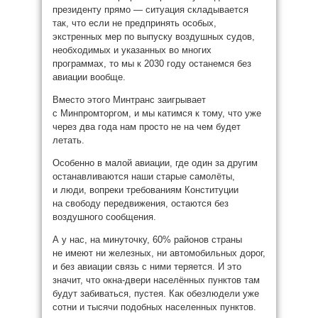
президенту прямо — ситуация складывается
так, что если не предпринять особых,
экстренных мер по выпуску воздушных судов,
необходимых и указанных во многих
программах, то мы к 2030 году останемся без
авиации вообще.
Вместо этого Минтранс заигрывает
с Минпромторгом, и мы катимся к тому, что уже
через два года нам просто не на чем будет
летать.
Особенно в малой авиации, где один за другим
останавливаются наши старые самолёты,
и люди, вопреки требованиям Конституции
на свободу передвижения, остаются без
воздушного сообщения.
А у нас, на минуточку, 60% районов страны
не имеют ни железных, ни автомобильных дорог,
и без авиации связь с ними теряется. И это
значит, что окна-двери населённых пунктов там
будут забиваться, пустея. Как обезлюдели уже
сотни и тысячи подобных населенных пунктов.