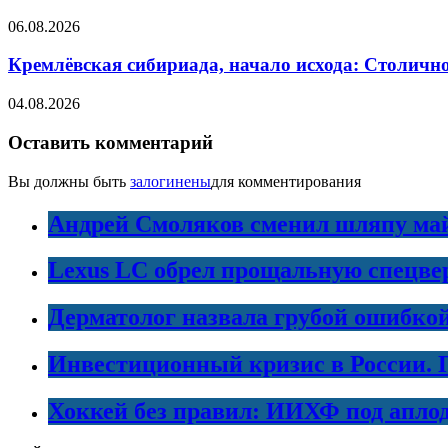
06.08.2026
Кремлёвская сибириада, начало исхода: Столично
04.08.2026
Оставить комментарий
Вы должны быть
залогинены
для комментирования
Андрей Смоляков сменил шляпу майо
Lexus LC обрел прощальную спецве
Дерматолог назвала грубой ошибко
Инвестиционный кризис в России. 
Хоккей без правил: ИИХФ под апло