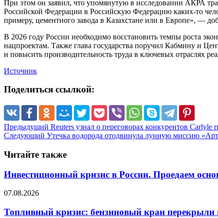
При этом он заявил, что упомянутую в исследовании АКРА тра
Российской Федерации в Российскую Федерацию каких-то челове
примеру, цементного завода в Казахстане или в Европе», — до
В 2026 году России необходимо восстановить темпы роста эко
нацпроектам. Также глава государства поручил Кабмину и Цен
и повысить производительность труда в ключевых отраслях реа
Источник
Поделиться ссылкой:
Предыдущий
Reuters узнал о переговорах конкурентов Carlyl
Следующий
Утечка водорода отодвинула лунную миссию «Арт
Читайте также
Инвестиционный кризис в России. Проедаем осно
07.08.2026
Топливный кризис: бензиновый кран перекрыли 