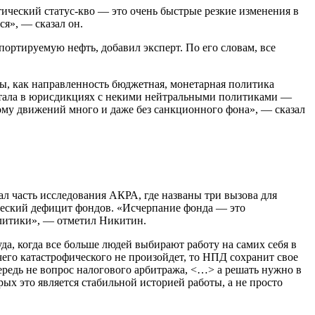
тический статус-кво — это очень быстрые резкие изменения в
я», — сказал он.
ортируемую нефть, добавил эксперт. По его словам, все
ны, как направленность бюджетная, монетарная политика
ботала в юрисдикциях с некими нейтральными политиками —
му движений много и даже без санкционного фона», — сказал
 часть исследования АКРА, где названы три вызова для
ческий дефицит фондов. «Исчерпание фонда — это
олитики», — отметил Никитин.
да, когда все больше людей выбирают работу на самих себя в
его катастрофического не произойдет, то НПД сохранит свое
чередь не вопрос налогового арбитража, <…> а решать нужно в
х это является стабильной историей работы, а не просто