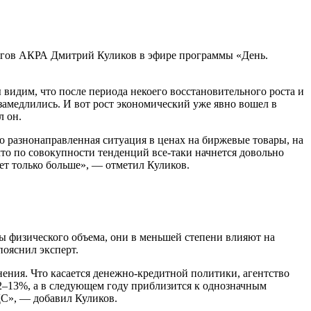
нгов АКРА Дмитрий Куликов в эфире программы «День.
видим, что после периода некоего восстановительного роста и
замедлились. И вот рост экономический уже явно вошел в
л он.
о разнонаправленная ситуация в ценах на биржевые товары, на
что по совокупности тенденций все-таки начнется довольно
нет только больше», — отметил Куликов.
ы физического объема, они в меньшей степени влияют на
пояснил эксперт.
ния. Что касается денежно-кредитной политики, агентство
2–13%, а в следующем году приблизится к однозначным
ДС», — добавил Куликов.