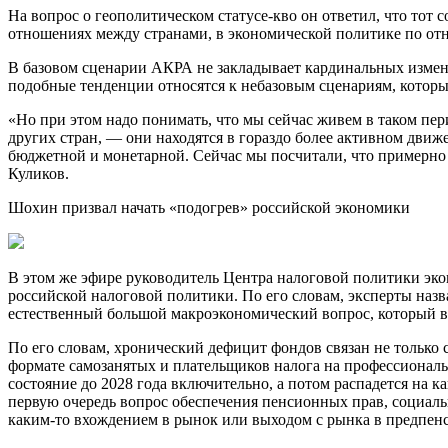
На вопрос о геополитическом статусе-кво он ответил, что тот
отношениях между странами, в экономической политике по отно
В базовом сценарии АКРА не закладывает кардинальных измене
подобные тенденции относятся к небазовым сценариям, котор
«Но при этом надо понимать, что мы сейчас живем в таком пер
других стран, — они находятся в гораздо более активном дв
бюджетной и монетарной. Сейчас мы посчитали, что примерно
Куликов.
Шохин призвал начать «подогрев» российской экономики
В этом же эфире руководитель Центра налоговой политики эк
российской налоговой политики. По его словам, эксперты на
естественный большой макроэкономический вопрос, который вл
По его словам, хронический дефицит фондов связан не только 
формате самозанятых и плательщиков налога на профессиональн
состояние до 2028 года включительно, а потом распадется на к
первую очередь вопрос обеспечения пенсионных прав, социальн
каким-то вхождением в рынок или выходом с рынка в предпенс