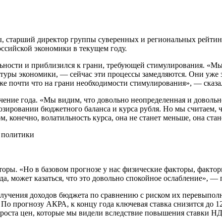
ы, старший директор группы суверенных и региональных рейти
ссийской экономики в текущем году.
ьности и приблизился к грани, требующей стимулирования. «Мы 
ктуры экономики, — сейчас эти процессы замедляются. Они уже 
уже почти что на грани необходимости стимулирования», — сказа
чение года. «Мы видим, что довольно неопределенная и довольн
нозировании бюджетного баланса и курса рубля. Но мы считаем, 
м, конечно, волатильность курса, она не станет меньше, она ста
 политики
оры. «Но в базовом прогнозе у нас физические факторы, фактор
да, может казаться, что это довольно спокойное ослабление», — 
чения доходов бюджета по сравнению с риском их перевыполне
о прогнозу АКРА, к концу года ключевая ставка снизится до 1
и роста цен, которые мы видели вследствие повышения ставки Н