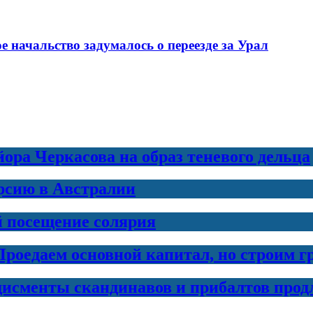
е начальство задумалось о переезде за Урал
ра Черкасова на образ теневого дельца
рсию в Австралии
й посещение солярия
Проедаем основной капитал, но строим 
дисменты скандинавов и прибалтов прод