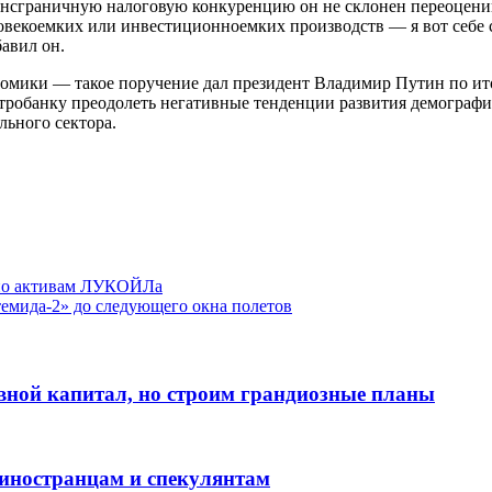
нсграничную налоговую конкуренцию он не склонен переоценива
коемких или инвестиционноемких производств — я вот себе с тр
бавил он.
номики — такое поручение дал президент Владимир Путин по ито
тробанку преодолеть негативные тенденции развития демографич
льного сектора.
e по активам ЛУКОЙЛа
емида-2» до следующего окна полетов
вной капитал, но строим грандиозные планы
иностранцам и спекулянтам