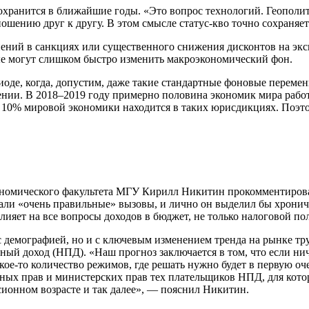
 сохранится в ближайшие годы. «Это вопрос технологий. Геополи
шению друг к другу. В этом смысле статус-кво точно сохраняетс
ний в санкциях или существенного снижения дисконтов на эксп
ые могут слишком быстро изменить макроэкономический фон.
иоде, когда, допустим, даже такие стандартные фоновые переме
ижении. В 2018–2019 году примерно половина экономик мира ра
 10% мировой экономики находится в таких юрисдикциях. Поэто
ономического факультета МГУ Кирилл Никитин прокомментировал
звали «очень правильные» вызовы, и лично он выделил бы хрони
ияет на все вопросы доходов в бюджет, не только налоговой п
с демографией, но и с ключевым изменением тренда на рынке тру
ый доход (НПД). «Наш прогноз заключается в том, что если нич
акое-то количество режимов, где решать нужно будет в первую о
ых прав и министерских прав тех плательщиков НПД, для которы
ионном возрасте и так далее», — пояснил Никитин.