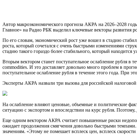
Автор макроэкономического прогноза АКРА на 2026–2028 год
Главное» на Радио РБК выделил ключевые векторы развития ро
По его словам, экономический рост уже вошел в стадию стабил
роста, который сочетался с очень быстрыми изменениями стру
стадию такого гораздо более стабильного, который находится 
Вторым вектором станет поступательное ослабление рубля в те
commodities. И это доставляет довольно много проблем в прог
поступательное ослабление рубля в течение этого года. При это
Эксперты АКРА назвали три вызова для российской налоговой
На ослабление влияют ценовые, объемные и политические факт
ситуацию с экспортом и впоследствии на курс рубля. Поэтому, 
Еще одним вектором АКРА считает повышенные риски недополу
ожидает продолжения смягчения довольно быстрыми темпами. П
значениям. «Этому не помешает всплеск цен, всплеск скорост