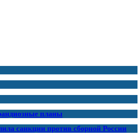
грандиозные планы
лила санкции против сборной России