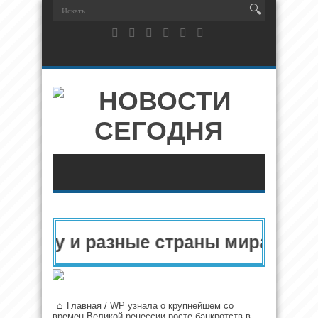
вропу и разные страны мира в 2025
Главная
/
WP узнала о крупнейшем со
времен Великой рецессии росте банкротств в