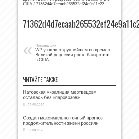
США
/
71362d4d7ecaab265532ef24e9a11c23
71362d4d7ecaab265532ef24e9a11c
Предыдущий
WP узнала о крупнейшем со времен
Великой рецессии росте банкротств
в США
ЧИТАЙТЕ ТАКЖЕ
Натовская «коалиция мертвецов»
осталась без «паровозов»
07.08.2026
Создан максимально точный прогноз
продолжительности жизни россиян
07.08.2026