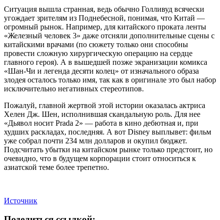
Ситуация вышла странная, ведь обычно Голливуд всячески
угождает зрителям из Поднебесной, понимая, что Китай —
огромный рынок. Например, для китайского проката ленты
«Железный человек 3» даже отсняли дополнительные сцены с
китайскими врачами (по сюжету только они способны
провести сложную хирургическую операцию на сердце
главного героя). А в вышедшей позже экранизации комикса
«Шан-Чи и легенда десяти колец» от изначального образа
злодея осталось только имя, так как в оригинале это был набор
исключительно негативных стереотипов.
Пожалуй, главной жертвой этой истории оказалась актриса
Хелен Дж. Шен, исполнившая скандальную роль. Для нее
«Дьявол носит Prada 2» — работа в кино дебютная и, при
худших раскладах, последняя. А вот Disney выплывет: фильм
уже собрал почти 234 млн долларов и окупил бюджет.
Подсчитать убытки на китайском рынке только предстоит, но
очевидно, что в будущем корпорации стоит относиться к
азиатской теме более трепетно.
Источник
Поделиться ссылкой: