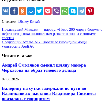
С тегами:
Disney
Китай
Предыдущий
Минфин — народу: «Плюс 200 млрд в бюджет с
нефтяного рынка позволят нам разве что концы с концами
свести»
Следующий
Ателье ABT добавило гибридной мощи
универсалу Audi A6
Читайте также
Андрей Смоляков сменил шляпу майора
Черкасова на образ теневого дельца
07.08.2026
Балерину на сутки задержали по пути во
Владикавказ: выставка Владимира Соскиева
оказалась с сюрпризом