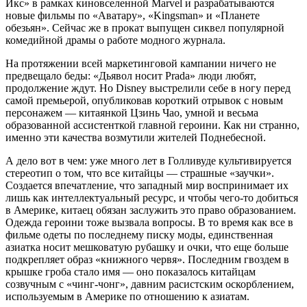
Икс» в рамках киновселенной Marvel и разрабатываются
новые фильмы по «Аватару», «Kingsman» и «Планете
обезьян». Сейчас же в прокат выпущен сиквел популярной
комедийной драмы о работе модного журнала.
На протяжении всей маркетинговой кампании ничего не
предвещало беды: «Дьявол носит Prada» люди любят,
продолжение ждут. Но Disney выстрелили себе в ногу перед
самой премьерой, опубликовав короткий отрывок с новым
персонажем — китаянкой Цзинь Чао, умной и весьма
образованной ассистенткой главной героини. Как ни странно,
именно эти качества возмутили жителей Поднебесной.
А дело вот в чем: уже много лет в Голливуде культивируется
стереотип о том, что все китайцы — страшные «заучки».
Создается впечатление, что западный мир воспринимает их
лишь как интеллектуальный ресурс, и чтобы чего-то добиться
в Америке, китаец обязан заслужить это право образованием.
Одежда героини тоже вызвала вопросы. В то время как все в
фильме одеты по последнему писку моды, единственная
азиатка носит мешковатую рубашку и очки, что еще больше
подкрепляет образ «книжного червя». Последним гвоздем в
крышке гроба стало имя — оно показалось китайцам
созвучным с «чинг-чонг», давним расистским оскорблением,
используемым в Америке по отношению к азиатам.