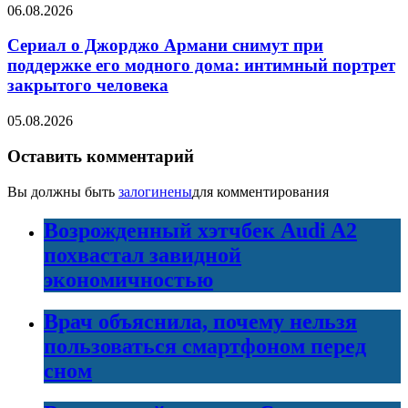
06.08.2026
Сериал о Джорджо Армани снимут при
поддержке его модного дома: интимный портрет
закрытого человека
05.08.2026
Оставить комментарий
Вы должны быть
залогинены
для комментирования
Возрожденный хэтчбек Audi A2
похвастал завидной
экономичностью
Врач объяснила, почему нельзя
пользоваться смартфоном перед
сном