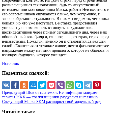
современном контексте. На фоне страха перед стремительно
развивающимися технологиями, будь то искусственный
интеллект или мозговые чипы Маска, работы Неизвестного и
его современников ощущаются ближе, чем когда-либо, и
заново обретают актуальность. В них мы видим то, чего пока
боимся, но что уже наступает. Выставка предоставляет
уникальную возможность взглянуть на художников-
шестидесятников через призму сегодняшнего дня, через наш
обновлённый вокабуляр и, главное, – через страх, страх перед
неизвестным. Пожалуй, именно он и становится движущей
силой «Евангелия от титана»: живое, почти физиологическое
напряжение между мечтами прошлого, которое не сбылось, и
взглядом будущего, которое уже здесь.
Источник
Поделиться ссылкой:
Предыдущий
Шок от платежки: Не инфляция задирает
тарифы ЖКХ — это жилищники раздувают инфляцию
Следующий
Марка SKM расширяет свой модельный ряд
Читайте также