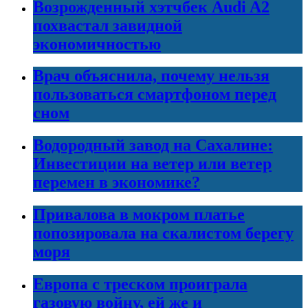
Возрожденный хэтчбек Audi A2
похвастал завидной
экономичностью
Врач объяснила, почему нельзя
пользоваться смартфоном перед
сном
Водородный завод на Сахалине:
Инвестиции на ветер или ветер
перемен в экономике?
Привалова в мокром платье
попозировала на скалистом берегу
моря
Европа с треском проиграла
газовую войну, ей же и