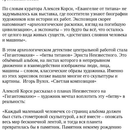
По словам куратора Алексея Корси, «Евангелие от титана» не
задумывалось как выставка, где посетители узнают биографии
художников или истории их работ. Экспозиция скорее
напоминает «археологические раскопки, взгляд на погибшую
цивилизацию», а экспонаты – это будто бы всё, что осталось
от целого вида живых существ, «достигших слияния человека
и машины».
В этом археологическом детективе центральной работой стала
«Гигантомахия» – «битва титанов» Эрнста Неизвестного. Это
объёмный альбом, на листах которого в непрерывном
движении и взаимодействии изображены люди, лица,
машины – словом, классические образы художника. Именно
из этих зарисовок позже вышли многие его скульптуры и
картины.
Игорь Вулох. «Светлая композиция»
Алексей Корси рассказал о планах Неизвестного на
«Гигантомахию» – художник мечтал воплотить эту «битву» в
реальность:
«Каждый маленький человечек со страниц альбома должен
был стать стометровой скульптурой, а всё вместе – опоясать
весь мир бесконечной лентой, и тогда вся планета
превратилась бы в памятник. Памятник некоему рождению