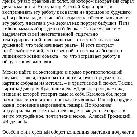
яркий, ржаво-оранжевый холст, на котором изображена старая
деталь машины. Но куратор Алексей Корси призвал
воспринимать эту работу как взгляд на прошлое из будущего:
«Для работы над выставкой всегда есть рабочие названия, и
эту работу я всегда в уме держал как портрет бабушки. Папа-
киборг, мама-киборг, дети и бабушка». Также «Изделие»
выделяется своей неестественной, тщательно
текстурированной поверхностью, текстурой «настолько
душевной, что тебя начинает рвать». И этот контраст
необычайно живой, естественной текстуры и абсолютно
лишённого жизни объекта – то, что встраивает работу в
общую канву выставки.
Можно найти на экспозиции и прямо противоположный
случай: гладкая, странная стилистика, будто предметы на
картине собраны из металла, – и христианский сюжет. Такова
картина Дмитрия Краснопевцева «Дерево, крест, камни»,
название которой говорит само за себя. Казалось бы, перед
нами классическая христианская символика: Голгофа, орудие
казни, основание мироздания, пещера. Но холодная
индустриальная эстетика превращает священные образы в
нечто отчуждённое, почти техническое.
Алексей Гросицкий.
«Изделие I»
Особенно интересный оборот концепция выставки получает в