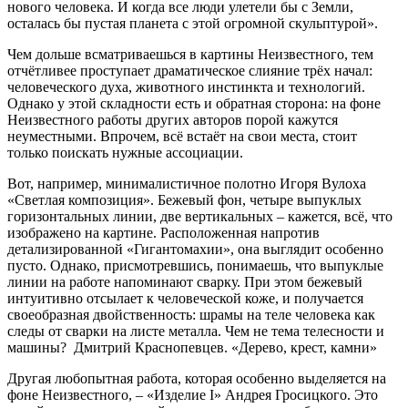
нового человека. И когда все люди улетели бы с Земли,
осталась бы пустая планета с этой огромной скульптурой».
Чем дольше всматриваешься в картины Неизвестного, тем
отчётливее проступает драматическое слияние трёх начал:
человеческого духа, животного инстинкта и технологий.
Однако у этой складности есть и обратная сторона: на фоне
Неизвестного работы других авторов порой кажутся
неуместными. Впрочем, всё встаёт на свои места, стоит
только поискать нужные ассоциации.
Вот, например, минималистичное полотно Игоря Вулоха
«Светлая композиция». Бежевый фон, четыре выпуклых
горизонтальных линии, две вертикальных – кажется, всё, что
изображено на картине. Расположенная напротив
детализированной «Гигантомахии», она выглядит особенно
пусто. Однако, присмотревшись, понимаешь, что выпуклые
линии на работе напоминают сварку. При этом бежевый
интуитивно отсылает к человеческой коже, и получается
своеобразная двойственность: шрамы на теле человека как
следы от сварки на листе металла. Чем не тема телесности и
машины?
Дмитрий Краснопевцев. «Дерево, крест, камни»
Другая любопытная работа, которая особенно выделяется на
фоне Неизвестного, – «Изделие I» Андрея Гросицкого. Это