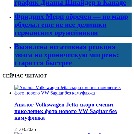
график Дианы Шнайдер в Канаде
Фридрих Мерц обречен — но мавр
обделал еще не все делишки
германских оружейников
Выявлена негативная реакция
мозга на хроническую мигрень:
старится быстрее
СЕЙЧАС ЧИТАЮТ
Аналог Volkswagen Jetta скоро сменит
поколение: фото нового VW Sagitar без
камуфляжа
21.03.2025