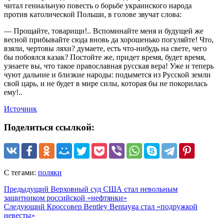
читал гениальную повесть о борьбе украинского народа
против католической Польши, в голове звучат слова:
— Прощайте, товарищи!.. Вспоминайте меня и будущей же
весной прибывайте сюда вновь да хорошенько погуляйте! Что,
взяли, чертовы ляхи? думаете, есть что-нибудь на свете, чего
бы побоялся казак? Постойте же, придет время, будет время,
узнаете вы, что такое православная русская вера! Уже и теперь
чуют дальние и близкие народы: подымется из Русской земли
свой царь, и не будет в мире силы, которая бы не покорилась
ему!..
Источник
Поделиться ссылкой:
С тегами:
поляки
Предыдущий
Верховный суд США стал невольным
защитником российской «нефтянки»
Следующий
Кроссовер Bentley Bentayga стал «подружкой
невесты»