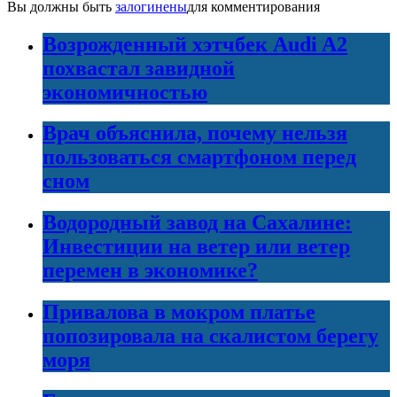
Вы должны быть
залогинены
для комментирования
Возрожденный хэтчбек Audi A2
похвастал завидной
экономичностью
Врач объяснила, почему нельзя
пользоваться смартфоном перед
сном
Водородный завод на Сахалине:
Инвестиции на ветер или ветер
перемен в экономике?
Привалова в мокром платье
попозировала на скалистом берегу
моря