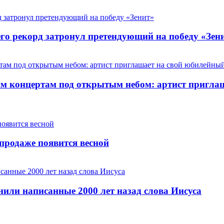
го рекорд затронул претендующий на победу «Зен
 концертам под открытым небом: артист приглаш
продаже появится весной
или написанные 2000 лет назад слова Иисуса