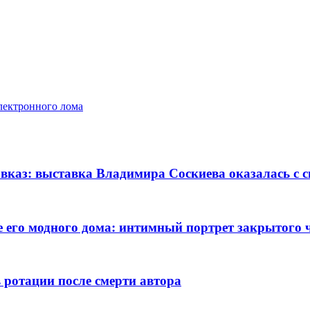
лектронного лома
авказ: выставка Владимира Соскиева оказалась с
 его модного дома: интимный портрет закрытого 
 ротации после смерти автора