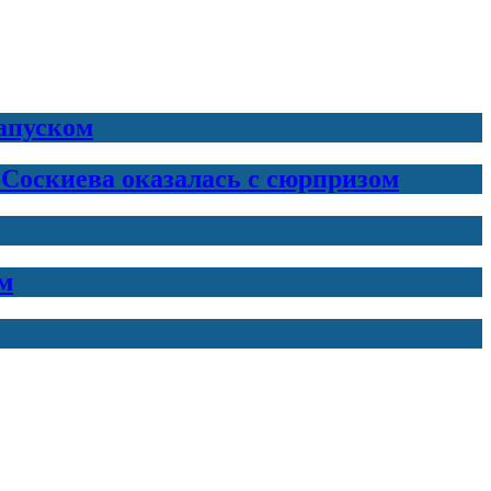
запуском
 Соскиева оказалась с сюрпризом
м