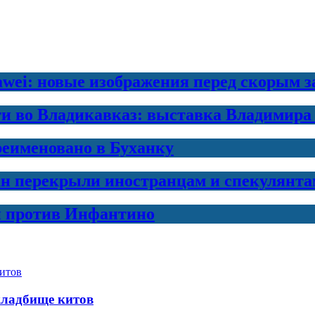
awei: новые изображения перед скорым 
ти во Владикавказ: выставка Владимира
еименовано в Буханку
н перекрыли иностранцам и спекулянта
и против Инфантино
кладбище китов