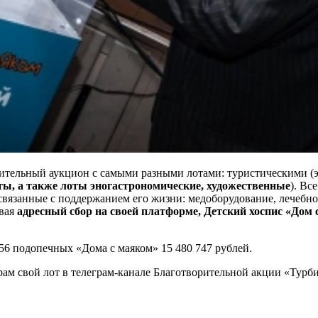
рительный аукцион с самыми разными лотами: туристическими (э
ты, а также лоты эногастрономические, художественные
). Вс
связанные с поддержанием его жизни: медоборудование, лечебн
ывая
адресный сбор на своей платформе, Детский хоспис «Дом с
 56 подопечных «Дома с маяком» 15 480 747 рублей.
рам свой лот в телеграм-канале Благотворительной акции «Турб