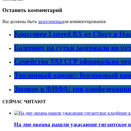
Оставить комментарий
Вы должны быть
залогинены
для комментирования
Кроссовер Luxeed RX от Chery и Hu
Балерину на сутки задержали по пу
Семейство УАЗ СГР официально пер
Топливный кризис: бензиновый кра
Заговор в ФИФА: три конфедераци
СЕЙЧАС ЧИТАЮТ
На дне океана нашли ужасающе гигантское 