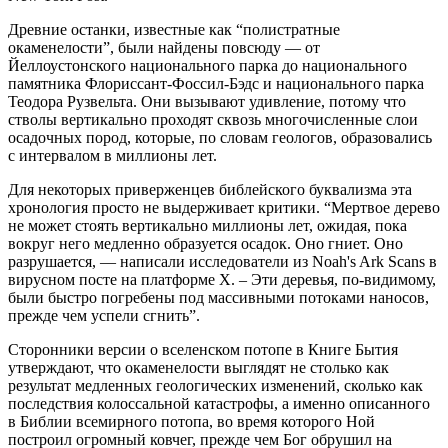
Древние останки, известные как “полистратные
окаменелости”, были найдены повсюду — от
Йеллоустонского национального парка до национального
памятника Флориссант-Фоссил-Бэдс и национального парка
Теодора Рузвельта. Они вызывают удивление, потому что
стволы вертикально проходят сквозь многочисленные слои
осадочных пород, которые, по словам геологов, образовались
с интервалом в миллионы лет.
Для некоторых приверженцев библейского буквализма эта
хронология просто не выдерживает критики. “Мертвое дерево
не может стоять вертикально миллионы лет, ожидая, пока
вокруг него медленно образуется осадок. Оно гниет. Оно
разрушается, — написали исследователи из Noah's Ark Scans в
вирусном посте на платформе X. – Эти деревья, по-видимому,
были быстро погребены под массивными потоками наносов,
прежде чем успели сгнить”.
Сторонники версии о вселенском потопе в Книге Бытия
утверждают, что окаменелости выглядят не столько как
результат медленных геологических изменений, сколько как
последствия колоссальной катастрофы, а именно описанного
в Библии всемирного потопа, во время которого Ной
построил огромный ковчег, прежде чем Бог обрушил на