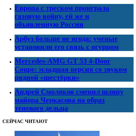
Европа с треском проиграла
газовую войну, ей же и
объявленную России
Арбуз больше не ягода: ученые
установили его связь с огурцом
Mercedes-AMG GT 53 4-Door
Coupe: младшая версия со звуком
рядной «шестёрки»
Андрей Смоляков сменил шляпу
майора Черкасова на образ
теневого дельца
СЕЙЧАС ЧИТАЮТ