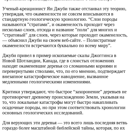
Ученый-креационист Ян Джуби также отстаивал эту теорию,
утверждая, что окаменелости не совсем вписываются в
стандартную геологическую хронологию. “Слои породы
называются ”стратами", и окаменелость проходит через
несколько слоев, отсюда и название "поли" для многих и
"стратовый" для слоев, через которые проходит окаменелость,
— объяснил Джуби на своем веб-сайте. – Полистратные
окаменелости встречаются буквально по всему миру”.
Джуби привел в пример ископаемые скалы Джоггинса в
Новой Шотландии, Канада, где в слоистых отложениях
находят окаменевшие деревья со сломанными корнями и
перевернутыми стволами, что, по его мнению, подтверждает
внезапное катастрофическое наводнение, вызванное
медленными геологическими изменениями.
Критики утверждают, что быстрое “захоронение” деревьев не
противоречит древнему происхождению Земли, указывая на
то, что локальные катастрофы могут быстро накапливать
осадочные породы, но при этом соответствовать хронологии
основных геологических исследований.
Для верующих эти деревья — это всего лишь последняя ветвь
гораздо более масштабной библейской тайны, которая, по их