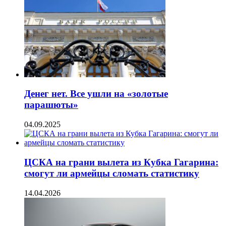
Денег нет. Все ушли на «золотые
парашюты»
04.09.2025
ЦСКА на грани вылета из Кубка Гагарина:
смогут ли армейцы сломать статистику
14.04.2026