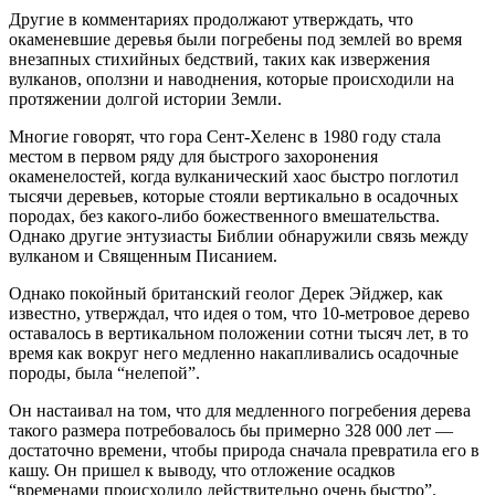
Другие в комментариях продолжают утверждать, что
окаменевшие деревья были погребены под землей во время
внезапных стихийных бедствий, таких как извержения
вулканов, оползни и наводнения, которые происходили на
протяжении долгой истории Земли.
Многие говорят, что гора Сент-Хеленс в 1980 году стала
местом в первом ряду для быстрого захоронения
окаменелостей, когда вулканический хаос быстро поглотил
тысячи деревьев, которые стояли вертикально в осадочных
породах, без какого-либо божественного вмешательства.
Однако другие энтузиасты Библии обнаружили связь между
вулканом и Священным Писанием.
Однако покойный британский геолог Дерек Эйджер, как
известно, утверждал, что идея о том, что 10-метровое дерево
оставалось в вертикальном положении сотни тысяч лет, в то
время как вокруг него медленно накапливались осадочные
породы, была “нелепой”.
Он настаивал на том, что для медленного погребения дерева
такого размера потребовалось бы примерно 328 000 лет —
достаточно времени, чтобы природа сначала превратила его в
кашу. Он пришел к выводу, что отложение осадков
“временами происходило действительно очень быстро”.