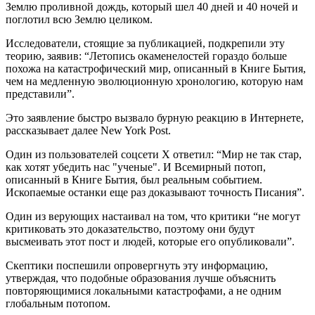
Землю проливной дождь, который шел 40 дней и 40 ночей и
поглотил всю Землю целиком.
Исследователи, стоящие за публикацией, подкрепили эту
теорию, заявив: “Летопись окаменелостей гораздо больше
похожа на катастрофический мир, описанный в Книге Бытия,
чем на медленную эволюционную хронологию, которую нам
представили”.
Это заявление быстро вызвало бурную реакцию в Интернете,
рассказывает далее New York Post.
Один из пользователей соцсети X ответил: “Мир не так стар,
как хотят убедить нас "ученые". И Всемирный потоп,
описанный в Книге Бытия, был реальным событием.
Ископаемые останки еще раз доказывают точность Писания”.
Один из верующих настаивал на том, что критики “не могут
критиковать это доказательство, поэтому они будут
высмеивать этот пост и людей, которые его опубликовали”.
Скептики поспешили опровергнуть эту информацию,
утверждая, что подобные образования лучше объяснить
повторяющимися локальными катастрофами, а не одним
глобальным потопом.