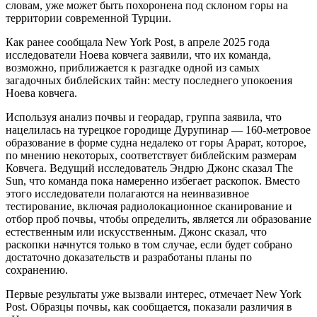
словам, уже может быть похоронена под склоном горы на
территории современной Турции.
Как ранее сообщала New York Post, в апреле 2025 года
исследователи Ноева ковчега заявили, что их команда,
возможно, приближается к разгадке одной из самых
загадочных библейских тайн: месту последнего упокоения
Ноева ковчега.
Используя анализ почвы и георадар, группа заявила, что
нацелилась на турецкое городище Дурупинар — 160-метровое
образование в форме судна недалеко от горы Арарат, которое,
по мнению некоторых, соответствует библейским размерам
Ковчега. Ведущий исследователь Эндрю Джонс сказал The
Sun, что команда пока намеренно избегает раскопок. Вместо
этого исследователи полагаются на неинвазивное
тестирование, включая радиолокационное сканирование и
отбор проб почвы, чтобы определить, является ли образование
естественным или искусственным. Джонс сказал, что
раскопки начнутся только в том случае, если будет собрано
достаточно доказательств и разработаны планы по
сохранению.
Первые результаты уже вызвали интерес, отмечает New York
Post. Образцы почвы, как сообщается, показали различия в