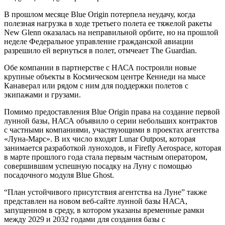
В прошлом месяце Blue Origin потерпела неудачу, когда
полезная нагрузка в ходе третьего полета ее тяжелой ракеты
New Glenn оказалась на неправильной орбите, но на прошлой
неделе Федеральное управление гражданской авиации
разрешило ей вернуться в полет, отмчеает The Guardian.
Обе компании в партнерстве с НАСА построили новые
крупные объекты в Космическом центре Кеннеди на мысе
Канаверал или рядом с ним для поддержки полетов с
экипажами и грузами.
Помимо предоставления Blue Origin права на создание первой
лунной базы, НАСА объявило о серии небольших контрактов
с частными компаниями, участвующими в проектах агентства
«Луна-Марс». В их число входят Lunar Outpost, которая
занимается разработкой луноходов, и Firefly Aerospace, которая
в марте прошлого года стала первым частным оператором,
совершившим успешную посадку на Луну с помощью
посадочного модуля Blue Ghost.
“План устойчивого присутствия агентства на Луне” также
представлен на новом веб-сайте лунной базы НАСА,
запущенном в среду, в котором указаны временные рамки
между 2029 и 2032 годами для создания базы с