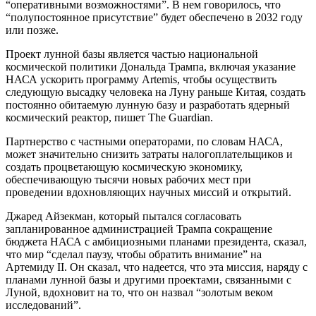
“оперативными возможностями”. В нем говорилось, что
“полупостоянное присутствие” будет обеспечено в 2032 году
или позже.
Проект лунной базы является частью национальной
космической политики Дональда Трампа, включая указание
НАСА ускорить программу Artemis, чтобы осуществить
следующую высадку человека на Луну раньше Китая, создать
постоянно обитаемую лунную базу и разработать ядерный
космический реактор, пишет The Guardian.
Партнерство с частными операторами, по словам НАСА,
может значительно снизить затраты налогоплательщиков и
создать процветающую космическую экономику,
обеспечивающую тысячи новых рабочих мест при
проведении вдохновляющих научных миссий и открытий.
Джаред Айзекман, который пытался согласовать
запланированное администрацией Трампа сокращение
бюджета НАСА с амбициозными планами президента, сказал,
что мир “сделал паузу, чтобы обратить внимание” на
Артемиду II. Он сказал, что надеется, что эта миссия, наряду с
планами лунной базы и другими проектами, связанными с
Луной, вдохновит на то, что он назвал “золотым веком
исследований”.