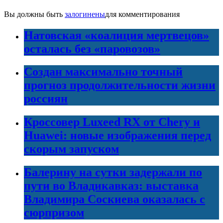
Вы должны быть
залогинены
для комментирования
Натовская «коалиция мертвецов»
осталась без «паровозов»
Создан максимально точный
прогноз продолжительности жизни
россиян
Кроссовер Luxeed RX от Chery и
Huawei: новые изображения перед
скорым запуском
Балерину на сутки задержали по
пути во Владикавказ: выставка
Владимира Соскиева оказалась с
сюрпризом