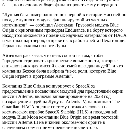
базы, но в основном будет финансировать саму операцию.
“Лунная база номер один станет первой в истории миссией по
посадке лунного модуля, финансируемой из частных
источников”, — сообщил Айзекман. Грузовой модуль Blue
Origin с криогенным приводом Endurance, на борту которого
находится множество полезных научных материалов от НАСА
и частных партнеров, отправится в район хребта Шеклтон-де-
Герлаш на южном полюсе Луны.
Айзекман рассказал, что цель состоит в том, чтобы
“продемонстрировать критические возможности, которые
снижают риск для миссий с системой высадки людей”, и что
компания Безоса была выбрана “из-за роли, которую Blue
Origin играет в программе Artemis”.
Компания Blue Origin конкурирует с SpaceX за
предоставление посадочных модулей для предстоящей серии
миссий Artemis, включая запланированное на 2028 год
возвращение людей на Луну на Artemis IV, напоминает The
Guardian. НАСА оценит систему посадки человека на
космическом корабле SpaceX Starship (HLS) и посадочный
модуль Blue Moon компании Blue Origin во время тестовой
миссии Artemis III на нижней околоземной орбите в
следующем году и примет решение после этого.