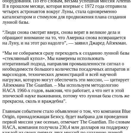
оборудования. По его словам, весьма успешная миссия Artemis
II в прошлом месяце, которая впервые с 1972 года отправила
четырех астронавтов вокруг Луны, стала одновременно
катализатором и стимулом для продвижения плана создания
лунной базы.
“Люди снова смотрят вверх, снова верят в великие дела и
обращают внимание на то, что Америка снова возвращается
на Луну, и на этот раз надолго”, — заявил Джаред Айзекман.
“Мы не собираемся сразу переходить к созданию лунной базы
«стеклянный купол». Мы намерены использовать
итеративный подход, направляя промышленности сигнал о
необходимости большого количества посадочных аппаратов и
марсоходов, технических демонстраций и всей научной
нагрузки, которую могут обеспечить эти миссии, — цитирует
Айзекмана The Guardian. – Мы используем методологию
НАСА 1960-х годов, выясняя, что работает, а что нет в этой
эпической науке выживания, потому что лунная база столь же
прекрасна, сколь и враждебна”.
Главным событием стало объявление о том, что компания Blue
Origin, принадлежащая Безосу, будет выбрана для проведения
первой миссии уже осенью, отмечает The Guardian. По словам
НАСА, компания получила 230,4 млн долларов на поддержку
каждой из своих первых двух миссий по созданию лунной