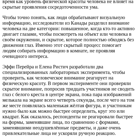
время как уровень физической красоты человека не влияет на
скрытые проявления сосредоточенности ума.
Чтобы точно понять, как люди обрабатывают визуальную
информацию, исследователи из Канады разделил внимание
человека на две категории: повышенное, когда кто-то активно
двигает глазами, чтобы посмотреть на объект или человека в
своём окружении, и скрытое, которое полностью обходясь без
движения глаз. Именно этот скрытый процесс помогает
людям собирать информацию в комнате, не проявляя
очевидного интереса.
Эффи Перейра и Елена Ристич разработали два
специализированных лабораторных эксперимента, чтобы
проверить, как человеческое внимание реагирует на
физическую красоту. В первом эксперименте они проверяли
скрытое внимание, попросив тридцать участников не сводить
глаз с белого креста в центре экрана, пока пара изображений
мелькала на экране всего четверть секунды, после чего на том
же месте появлялась маленькая жёлтая фигура, и участникам
нужно было как можно быстрее определить, круг это или
квадрат. Как оказалось, респонденты не реагировали быстрее
на формы, заменявшие лица, по сравнению с формами,
заменявшими неодушевлённые предметы, и даже очень
привлекательные лица не ускоряли ручную реакцию.