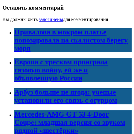
Оставить комментарий
Вы должны быть
залогинены
для комментирования
Привалова в мокром платье
попозировала на скалистом берегу
моря
Европа с треском проиграла
газовую войну, ей же и
объявленную России
Арбуз больше не ягода: ученые
установили его связь с огурцом
Mercedes-AMG GT 53 4-Door
Coupe: младшая версия со звуком
рядной «шестёрки»