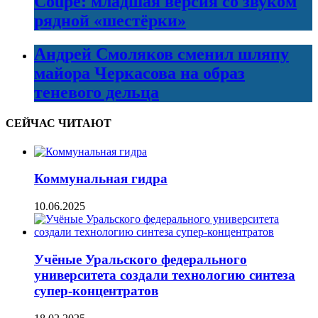
Coupe: младшая версия со звуком
рядной «шестёрки»
Андрей Смоляков сменил шляпу
майора Черкасова на образ
теневого дельца
СЕЙЧАС ЧИТАЮТ
Коммунальная гидра
10.06.2025
Учёные Уральского федерального
университета создали технологию синтеза
супер-концентратов