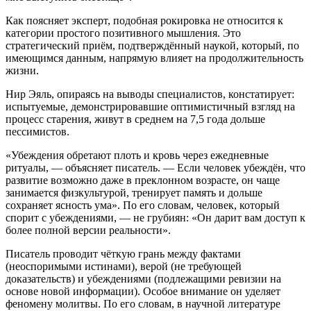
Как поясняет эксперт, подобная рокировка не относится к
категории простого позитивного мышления. Это
стратегический приём, подтверждённый наукой, который, по
имеющимся данным, напрямую влияет на продолжительность
жизни.
Нир Эяль, опираясь на выводы специалистов, констатирует:
испытуемые, демонстрировавшие оптимистичный взгляд на
процесс старения, живут в среднем на 7,5 года дольше
пессимистов.
«Убеждения обретают плоть и кровь через ежедневные
ритуалы, — объясняет писатель. — Если человек убеждён, что
развитие возможно даже в преклонном возрасте, он чаще
занимается физкультурой, тренирует память и дольше
сохраняет ясность ума». По его словам, человек, который
спорит с убеждениями, — не грубиян: «Он дарит вам доступ к
более полной версии реальности».
Писатель проводит чёткую грань между фактами
(неоспоримыми истинами), верой (не требующей
доказательств) и убеждениями (подлежащими ревизии на
основе новой информации). Особое внимание он уделяет
феномену молитвы. По его словам, в научной литературе