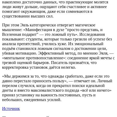
накоплено достаточно данных, что практикующие молятся
люди живут дольше, ощущают себя счастливее и активнее
помогают окружающим, даже если сомневаются в
существовании высших сил.
При этом Эяль категорически отвергает магическое
мышление: «Манифестация в духе "просто представь, и
Вселенная подарит" — это ложный путь». Исследования
показывают: студенты, которые только грезили об успехе без
анализа препятствий, учились хуже. Их эмоциональный
подъём становился ложным сигналом о достижении цели,
убивая мотивацию. Эффективный метод, по мнению Эяля, —
«ментальное противопоставление»: соединение яркой мечты с
трезвой оценкой барьеров. Писатель признаётся, что
корректировка установок даётся нелегко.
«Мы держимся за то, что однажды сработало, даже если это
давно перестало приносить пользу», — отмечает он. Личный
перелом случился, когда он прекратил поиски идеальной
диеты и вместо максималистского подхода «всё или ничего»
принял установку на важность постоянных, пусть и
небольших, ежедневных усилий.
Источник