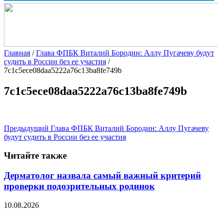
Главная
/
Глава ФПБК Виталий Бородин: Аллу Пугачеву будут
судить в России без ее участия
/
7c1c5ece08daa5222a76c13ba8fe749b
7c1c5ece08daa5222a76c13ba8fe749b
Предыдущий
Глава ФПБК Виталий Бородин: Аллу Пугачеву
будут судить в России без ее участия
Читайте также
Дерматолог назвала самый важный критерий
проверки подозрительных родинок
10.08.2026