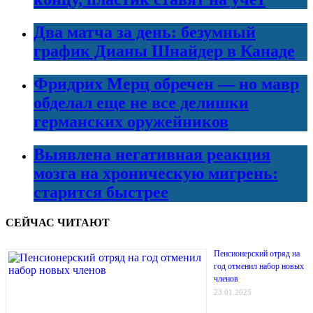
Два матча за день: безумный
график Дианы Шнайдер в Канаде
Фридрих Мерц обречен — но мавр
обделал еще не все делишки
германских оружейников
Выявлена негативная реакция
мозга на хроническую мигрень:
старится быстрее
СЕЙЧАС ЧИТАЮТ
Пенсионерский отряд на
год отменил набор новых
членов
23.01.2025