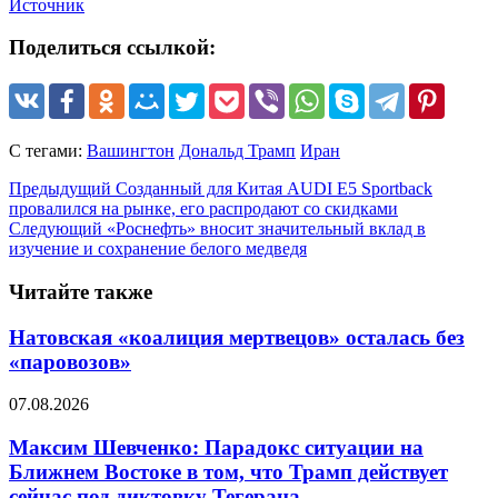
Источник
Поделиться ссылкой:
С тегами:
Вашингтон
Дональд Трамп
Иран
Предыдущий
Созданный для Китая AUDI E5 Sportback
провалился на рынке, его распродают со скидками
Следующий
«Роснефть» вносит значительный вклад в
изучение и сохранение белого медведя
Читайте также
Натовская «коалиция мертвецов» осталась без
«паровозов»
07.08.2026
Максим Шевченко: Парадокс ситуации на
Ближнем Востоке в том, что Трамп действует
сейчас под диктовку Тегерана