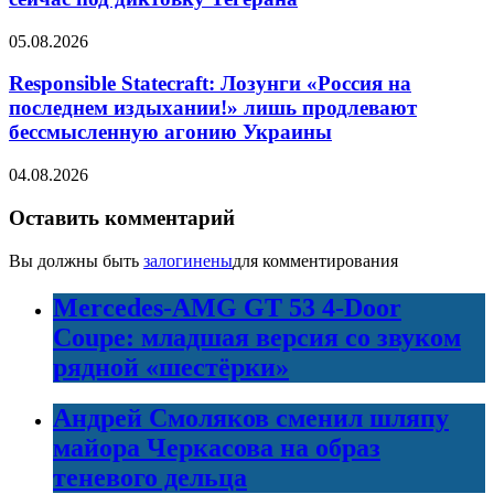
05.08.2026
Responsible Statecraft: Лозунги «Россия на
последнем издыхании!» лишь продлевают
бессмысленную агонию Украины
04.08.2026
Оставить комментарий
Вы должны быть
залогинены
для комментирования
Mercedes-AMG GT 53 4-Door
Coupe: младшая версия со звуком
рядной «шестёрки»
Андрей Смоляков сменил шляпу
майора Черкасова на образ
теневого дельца