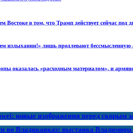
Востоке в том, что Трамп действует сейчас под д
леднем издыхании!» лишь продлевают бессмысленну
пы оказалась «расходным материалом», и армянск
awei: новые изображения перед скорым 
ти во Владикавказ: выставка Владимира