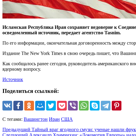
Исламская Республика Иран сохраняет недоверие к Соедин
осведомленный источник, передает агентство Tasnim.
По его информации, окончательная договоренность между стор
Издание The New York Times в свою очередь пишет, что Вашин
Как сообщалось ранее сегодня, руководитель американского 
ядерному вопросу.
Источник
Поделиться ссылкой:
С тегами:
Вашингтон
Иран
США
Предыдущий
Тайный враг ягодного смузи: ученые нашли фрукт
Следующий
Александр Храмчихин: «Локомотив Европы» надо т