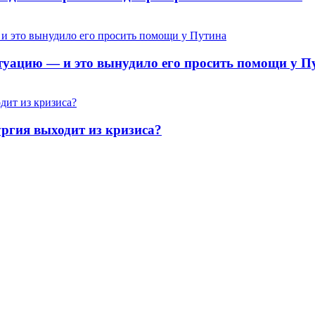
туацию — и это вынудило его просить помощи у П
ргия выходит из кризиса?