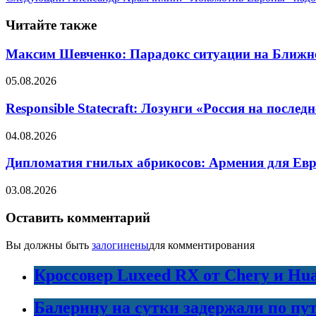
Читайте также
Максим Шевченко: Парадокс ситуации на Ближнем 
05.08.2026
Responsible Statecraft: Лозунги «Россия на пос
04.08.2026
Дипломатия гнилых абрикосов: Армения для Евро
03.08.2026
Оставить комментарий
Вы должны быть
залогинены
для комментирования
Кроссовер Luxeed RX от Chery и Hu
Балерину на сутки задержали по пу