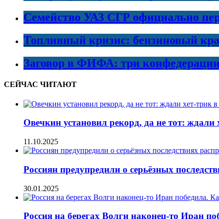
Семейство УАЗ СГР официально пер
Топливный кризис: бензиновый кра
Заговор в ФИФА: три конфедераци
СЕЙЧАС ЧИТАЮТ
Овечкин установил рекорд, да не тот: ждали 
11.10.2025
Россиян предупредили о серьёзных последст
30.01.2025
Россия на берегах Волги наконец-то Иран п