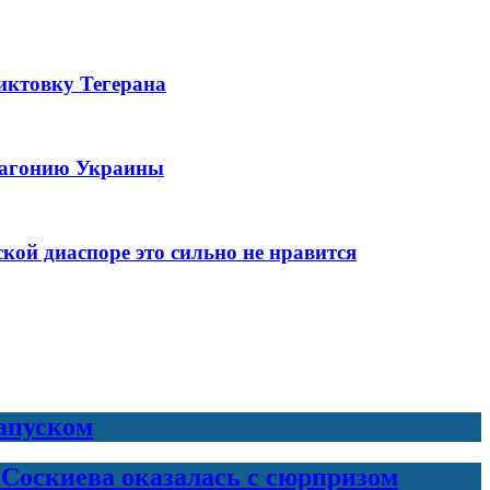
иктовку Тегерана
ю агонию Украины
ой диаспоре это сильно не нравится
запуском
 Соскиева оказалась с сюрпризом