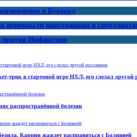
еименовано в Буханку
н перекрыли иностранцам и спекулянта
и против Инфантино
хет-трик в стартовой игре НХЛ, его сделал другой
виях распространённой болезни
обедила. Карпин жаждет расправиться с Боливией