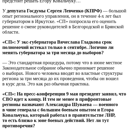
предстоит решать Егору Ковальчуку…
У
депутата Госдумы
Сергея Левченко (КПРФ)
— большой
опыт регионального управления, он в течение 4-х лет был
губернатором в Иркутске. «СП» попросила его оценить
решение о смене руководителей в Белгородской и Брянской
области.
«СП»: У экс-губернатора Вячеслава Гладкова срок
полномочий истекал только в сентябре. Логично ли
менять губернатора за три месяца до выборов?
— Это стандартная процедура, потому что в июне местное
Законодательное собрание обычно принимает решение
о выборах. Нового человека вводят во властные структуры
региона за три месяца до их проведения, чтобы он вошел
в курс дела. Это как раз обычная практика.
«СП»: На пресс-конференции 9 мая президент заявил, что
СВО идет к концу.
И тем не менее в прифронтовые
регионы назначают Александра Шуваева — военного
в чине генерала с большим боевым опытом и Егора
Ковальчука, который работал в правительстве ЛНР,
то есть близко к зоне боевых действий. Нет ли тут
противоречия?