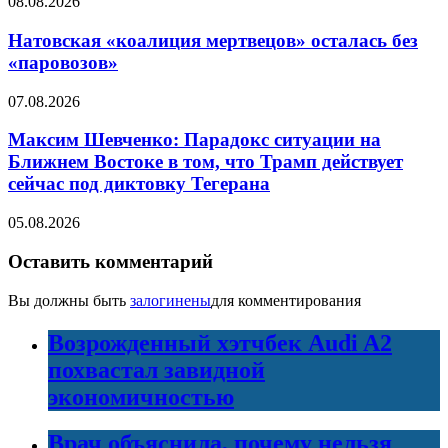
08.08.2026
Натовская «коалиция мертвецов» осталась без
«паровозов»
07.08.2026
Максим Шевченко: Парадокс ситуации на
Ближнем Востоке в том, что Трамп действует
сейчас под диктовку Тегерана
05.08.2026
Оставить комментарий
Вы должны быть
залогинены
для комментирования
Возрожденный хэтчбек Audi A2
похвастал завидной
экономичностью
Врач объяснила, почему нельзя