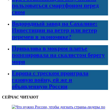
пользоваться смартфоном перед
сном
Водородный завод на Сахалине:
Инвестиции на ветер или ветер
перемен в экономике?
Привалова в мокром платье
попозировала на скалистом берегу
моря
Европа с треском проиграла
газовую войну, ей же и
объявленную России
СЕЙЧАС ЧИТАЮТ