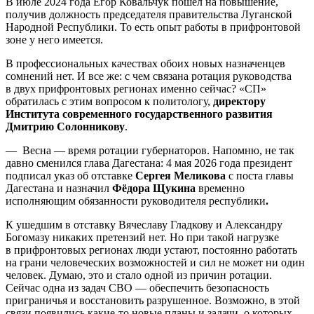
В июле 2024 года Егор Ковальчук пошел на повышение,
получив должность председателя правительства Луганской
Народной Республики. То есть опыт работы в прифронтовой
зоне у него имеется.
В профессиональных качествах обоих новых назначенцев
сомнений нет. И все же: с чем связана ротация руководства
в двух прифронтовых регионах именно сейчас? «СП»
обратилась с этим вопросом к политологу,
директору
Института современного государственного развития
Дмитрию Солонникову
.
— Весна — время ротации губернаторов. Напомню, не так
давно сменился глава Дагестана: 4 мая 2026 года президент
подписал указ об отставке
Сергея Меликова
с поста главы
Дагестана и назначил
Фёдора Щукина
временно
исполняющим обязанности руководителя республики
.
К ушедшим в отставку Вячеславу Гладкову и Александру
Богомазу никаких претензий нет. Но при такой нагрузке
в прифронтовых регионах люди устают, постоянно работать
на грани человеческих возможностей и сил не может ни один
человек. Думаю, это и стало одной из причин ротации.
Сейчас одна из задач СВО — обеспечить безопасность
приграничья и восстановить разрушенное. Возможно, в этой
связи появились какие-то новые планы и задачи, о которых