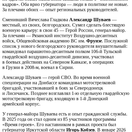
кадров». Оба врио губернатора — люди в политике не новые.
За плечами обоих — опыт региональных руководителей.
Сменивший Вячеслава Гладкова
Александр Шуваев
—
местный, из своих, белгородских. Сумел сделать блестящую
военную карьеру: в свои 45 — Герой России, генерал-майор.
За плечами — Рязанский институт Воздушно-десантных
войск, Общевойсковая академию ВС им.
Фрунзе
. Послужной
список у нового белгородского руководителя внушительный:
командовал парашютно-десантным полком 106-й Тульской
гвардейской воздушно-десантной дивизии, участвовал
в боевых действиях на Северном Кавказе, в операциях
в Грузии в 2008-м, воевал в Сирии.
Александр Шуваев — герой СВО. Во время военной
спецоперации на Донбассе командовал мотострелковой
бригадой, участвовавшей в боях за Северодонецк
и Лисичанск. Позднее возглавлял 1-ю отдельную гвардейскую
мотострелковую бригаду, входящую в 1-й Донецкий
армейский корпус.
У генерал-майора Шуваева есть и опыт гражданской службы.
В 2025 года он стал одним из 85 участников программы
«Время героев». Его наставником в рамках проекта был
губернатор Иркутской области
Игорь Кобзев
. В январе 2026