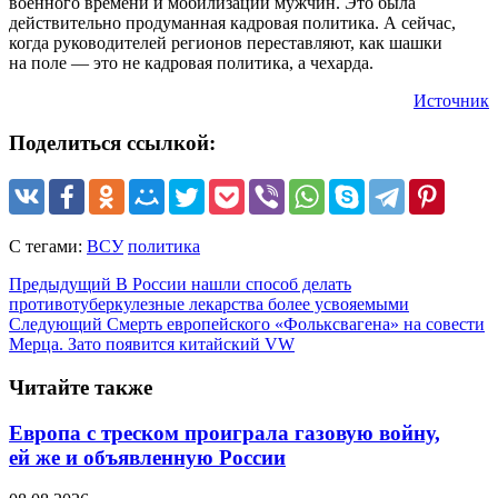
военного времени и мобилизации мужчин. Это была
действительно продуманная кадровая политика. А сейчас,
когда руководителей регионов переставляют, как шашки
на поле — это не кадровая политика, а чехарда.
Источник
Поделиться ссылкой:
С тегами:
ВСУ
политика
Предыдущий
В России нашли способ делать
противотуберкулезные лекарства более усвояемыми
Следующий
Смерть европейского «Фольксвагена» на совести
Мерца. Зато появится китайский VW
Читайте также
Европа с треском проиграла газовую войну,
ей же и объявленную России