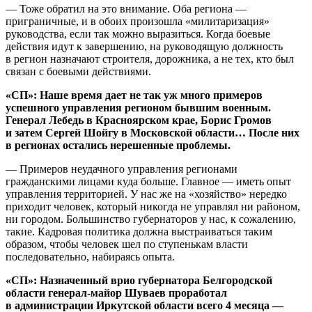
— Тоже обратил на это внимание. Оба региона —
приграничные, и в обоих произошла «милитаризация»
руководства, если так можно выразиться. Когда боевые
действия идут к завершению, на руководящую должность
в регион назначают строителя, дорожника, а не тех, кто был
связан с боевыми действиями.
«СП»: Наше время дает не так уж много примеров
успешного управления регионом бывшим военным.
Генерал Лебедь в Красноярском крае, Борис Громов
и затем Сергей Шойгу в Московской области… После них
в регионах остались нерешенные проблемы.
— Примеров неудачного управления регионами
гражданскими лицами куда больше. Главное — иметь опыт
управления территорией. У нас же на «хозяйство» нередко
приходит человек, который никогда не управлял ни районом,
ни городом. Большинство губернаторов у нас, к сожалению,
такие. Кадровая политика должна выстраиваться таким
образом, чтобы человек шел по ступенькам власти
последовательно, набираясь опыта.
«СП»: Назначенный врио губернатора Белгородской
области генерал-майор Шуваев проработал
в администрации Иркутской области всего 4 месяца —