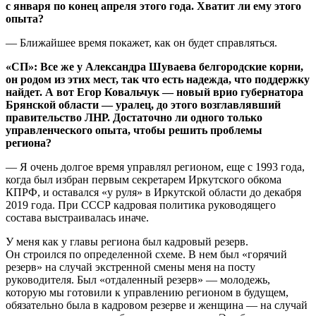
с января по конец апреля этого года. Хватит ли ему этого
опыта?
— Ближайшее время покажет, как он будет справляться.
«СП»: Все же у Александра Шуваева белгородские корни,
он родом из этих мест, так что есть надежда, что поддержку
найдет. А вот Егор Ковальчук — новый врио губернатора
Брянской области — уралец, до этого возглавлявший
правительство ЛНР. Достаточно ли одного только
управленческого опыта, чтобы решить проблемы
региона?
— Я очень долгое время управлял регионом, еще с 1993 года,
когда был избран первым секретарем Иркутского обкома
КПРФ, и оставался «у руля» в Иркутской области до декабря
2019 года. При СССР кадровая политика руководящего
состава выстраивалась иначе.
У меня как у главы региона был кадровый резерв.
Он строился по определенной схеме. В нем был «горячий
резерв» на случай экстренной смены меня на посту
руководителя. Был «отдаленный резерв» — молодежь,
которую мы готовили к управлению регионом в будущем,
обязательно была в кадровом резерве и женщина — на случай