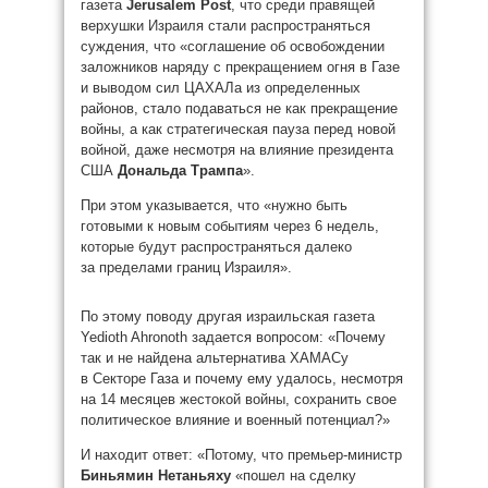
газета
Jerusalem Post
, что среди правящей
верхушки Израиля стали распространяться
суждения, что «соглашение об освобождении
заложников наряду с прекращением огня в Газе
и выводом сил ЦАХАЛа из определенных
районов, стало подаваться не как прекращение
войны, а как стратегическая пауза перед новой
войной, даже несмотря на влияние президента
США
Дональда Трампа
».
При этом указывается, что «нужно быть
готовыми к новым событиям через 6 недель,
которые будут распространяться далеко
за пределами границ Израиля».
По этому поводу другая израильская газета
Yedioth Ahronoth задается вопросом: «Почему
так и не найдена альтернатива ХАМАСу
в Секторе Газа и почему ему удалось, несмотря
на 14 месяцев жестокой войны, сохранить свое
политическое влияние и военный потенциал?»
И находит ответ: «Потому, что премьер-министр
Биньямин Нетаньяху
«пошел на сделку