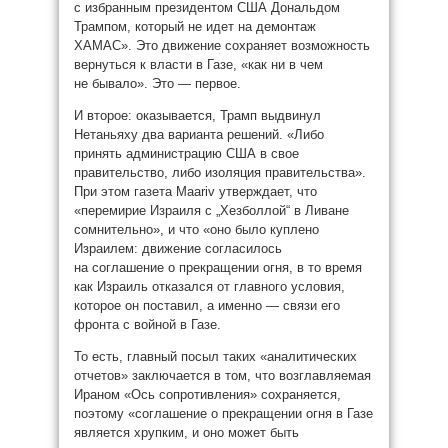
с избранным президентом США Дональдом
Трампом, который не идет на демонтаж
ХАМАС». Это движение сохраняет возможность
вернуться к власти в Газе, «как ни в чем
не бывало». Это — первое.
И второе: оказывается, Трамп выдвинул
Нетаньяху два варианта решений. «Либо
принять администрацию США в свое
правительство, либо изоляция правительства».
При этом газета Maariv утверждает, что
«перемирие Израиля с „Хезболлой“ в Ливане
сомнительно», и что «оно было куплено
Израилем: движение согласилось
на соглашение о прекращении огня, в то время
как Израиль отказался от главного условия,
которое он поставил, а именно — связи его
фронта с войной в Газе.
То есть, главный посыл таких «аналитических
отчетов» заключается в том, что возглавляемая
Ираном «Ось сопротивления» сохраняется,
поэтому «соглашение о прекращении огня в Газе
является хрупким, и оно может быть