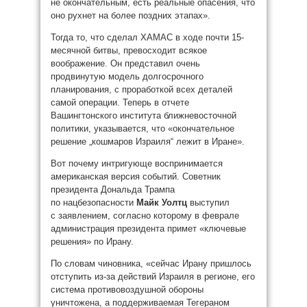
не окончательным, есть реальные опасения, что
оно рухнет на более поздних этапах».
Тогда то, что сделал ХАМАС в ходе почти 15-
месячной битвы, превосходит всякое
воображение. Он представил очень
продвинутую модель долгосрочного
планирования, с проработкой всех деталей
самой операции. Теперь в отчете
Вашингтонского института ближневосточной
политики, указывается, что «окончательное
решение „кошмаров Израиля“ лежит в Иране».
Вот почему интригующе воспринимается
американская версия событий. Советник
президента Дональда Трампа
по нацбезопасности
Майк Уолтц
выступил
с заявлением, согласно которому в феврале
администрация президента примет «ключевые
решения» по Ирану.
По словам чиновника, «сейчас Ирану пришлось
отступить из-за действий Израиля в регионе, его
система противовоздушной обороны
уничтожена, а поддерживаемая Тегераном