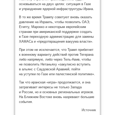
основываться на двух целях: ситуация в Газе
и упразднение ядерной инфраструктуры Ирана.
В то же время Трампу советуют вновь оказать
давление на Израиль, чтобы позволить ОАЭ,
Египту, Марокко и некоторым европейским
странам при американской поддержке создать
в Газе переходную администрацию для замены
ХАМАСа и «предотвращения вакуума власти».
При этом не исключается, что Трамп прибегнет
к военному варианту действий против Тегерана
либо напрямую, либо через Тель-Авив, чтобы
не позволить Нетаньяху «закулисно вступить
в альянс с Саудовской Аравией, пойти
на уступки по Газе или палестинской политике».
Так что иранская «игра» продолжается, и она
затрагивает интересы не только Запада
и России, но и основных региональных игроков.
На Ближнем Востоке вновь назревают большие
события.
Источник