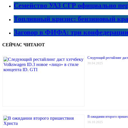
Семейство УАЗ СГР официально пер
Топливный кризис: бензиновый кра
Заговор в ФИФА: три конфедераци
СЕЙЧАС ЧИТАЮТ
Следующий рестайлинг даст 
30.04.2025
В ожидании второго прише
16.10.2025