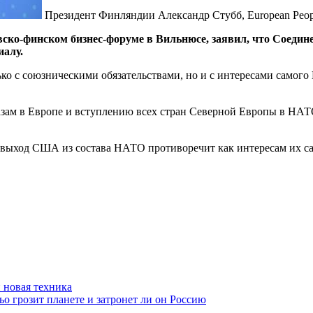
Президент Финляндии Александр Стубб, European Peopl
ско-финском бизнес-форуме в Вильнюсе, заявил, что Соеди
иалу.
ко с союзническими обязательствами, но и с интересами самого
базам в Европе и вступлению всех стран Северной Европы в НА
 выход США из состава НАТО противоречит как интересам их са
 новая техника
о грозит планете и затронет ли он Россию