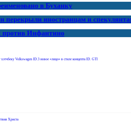
еименовано в Буханку
н перекрыли иностранцам и спекулянта
и против Инфантино
хэтчбеку Volkswagen ID.3 новое «лицо» в стиле концепта ID. GTI
ствия Христа