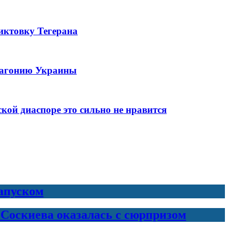
иктовку Тегерана
ю агонию Украины
ой диаспоре это сильно не нравится
запуском
 Соскиева оказалась с сюрпризом