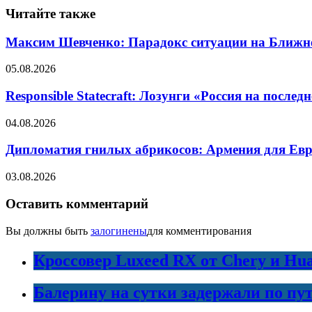
Читайте также
Максим Шевченко: Парадокс ситуации на Ближнем 
05.08.2026
Responsible Statecraft: Лозунги «Россия на пос
04.08.2026
Дипломатия гнилых абрикосов: Армения для Евро
03.08.2026
Оставить комментарий
Вы должны быть
залогинены
для комментирования
Кроссовер Luxeed RX от Chery и Hu
Балерину на сутки задержали по пу