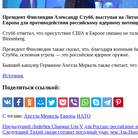
Президент Финляндии Александр Стубб, выступая на Литов
Европа для противодействия российскому ядерному потенц
Стубб отметил, что присутствие США в Европе связано не толь
Bloomberg.
Президент Финляндии также сказал, что, благодаря военным 
Стубба, основная угроза — это российское ядерное оружие.
Бывший канцлер Германии Ангела Меркель также считает, что
Источник
Поделиться ссылкой:
С тегами:
Ангела Меркель
Европа
НАТО
Предыдущий
Лифтбек Changan Uni-V для России: рестайлинг и
Следующий
Тихий океан готовит погодный удар: чем Эль-Нинь