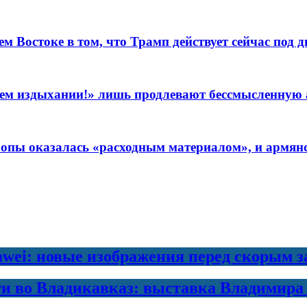
Востоке в том, что Трамп действует сейчас под д
леднем издыхании!» лишь продлевают бессмысленну
пы оказалась «расходным материалом», и армянск
awei: новые изображения перед скорым 
ти во Владикавказ: выставка Владимира