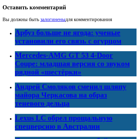
Оставить комментарий
Вы должны быть
залогинены
для комментирования
Арбуз больше не ягода: ученые
установили его связь с огурцом
Mercedes-AMG GT 53 4-Door
Coupe: младшая версия со звуком
рядной «шестёрки»
Андрей Смоляков сменил шляпу
майора Черкасова на образ
теневого дельца
Lexus LC обрел прощальную
спецверсию в Австралии