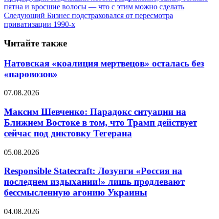
пятна и вросшие волосы — что с этим можно сделать
Следующий
Бизнес подстраховался от пересмотра
приватизации 1990-х
Читайте также
Натовская «коалиция мертвецов» осталась без
«паровозов»
07.08.2026
Максим Шевченко: Парадокс ситуации на
Ближнем Востоке в том, что Трамп действует
сейчас под диктовку Тегерана
05.08.2026
Responsible Statecraft: Лозунги «Россия на
последнем издыхании!» лишь продлевают
бессмысленную агонию Украины
04.08.2026