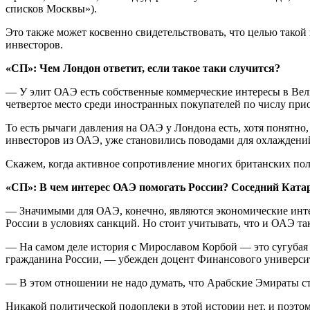
списков Москвы»).
Это также может косвенно свидетельствовать, что целью так
инвесторов.
«СП»: Чем Лондон ответит, если такое таки случится?
— У элит ОАЭ есть собственные коммерческие интересы в Вели
четвертое место среди иностранных покупателей по числу при
То есть рычаги давления на ОАЭ у Лондона есть, хотя понятно
инвесторов из ОАЭ, уже становились поводами для охлаждени
Скажем, когда активное сопротивление многих британских пол
«СП»:
В чем интерес ОАЭ помогать России? Соседний Ката
— Значимыми для ОАЭ, конечно, являются экономические интер
России в условиях санкций. Но стоит учитывать, что и ОАЭ та
— На самом деле история с Мирославом Корбой — это сугубая
гражданина России, — убежден доцент Финансового универси
— В этом отношении не надо думать, что Арабские Эмираты ст
Никакой политической подоплеки в этой истории нет, и поэтом