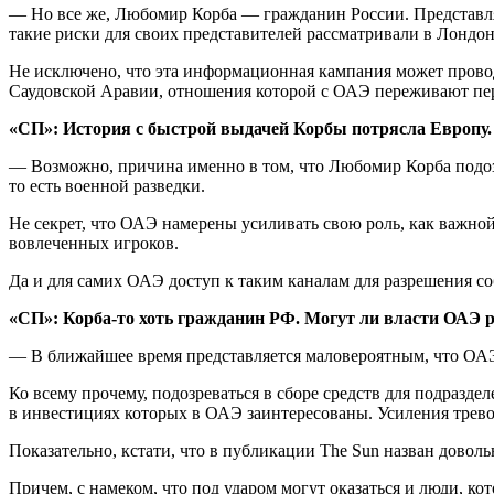
— Но все же, Любомир Корба — гражданин России. Представляе
такие риски для своих представителей рассматривали в Лондоне
Не исключено, что эта информационная кампания может прово
Саудовской Аравии, отношения которой с ОАЭ переживают пе
«СП»: История с быстрой выдачей Корбы потрясла Европу.
— Возможно, причина именно в том, что Любомир Корба подозр
то есть военной разведки.
Не секрет, что ОАЭ намерены усиливать свою роль, как важно
вовлеченных игроков.
Да и для самих ОАЭ доступ к таким каналам для разрешения со
«СП»: Корба-то хоть гражданин РФ. Могут ли власти ОАЭ 
— В ближайшее время представляется маловероятным, что ОАЭ
Ко всему прочему, подозреваться в сборе средств для подразд
в инвестициях которых в ОАЭ заинтересованы. Усиления тревож
Показательно, кстати, что в публикации The Sun назван дово
Причем, с намеком, что под ударом могут оказаться и люди, к