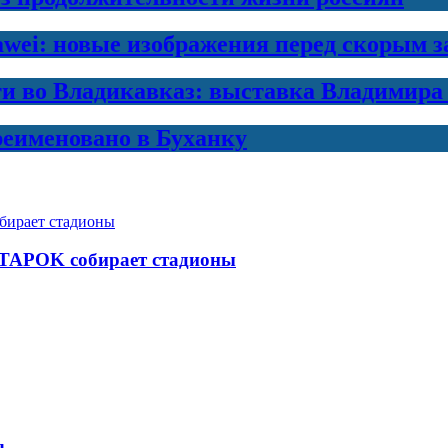
awei: новые изображения перед скорым 
ти во Владикавказ: выставка Владимира
еименовано в Буханку
 TAPOK собирает стадионы