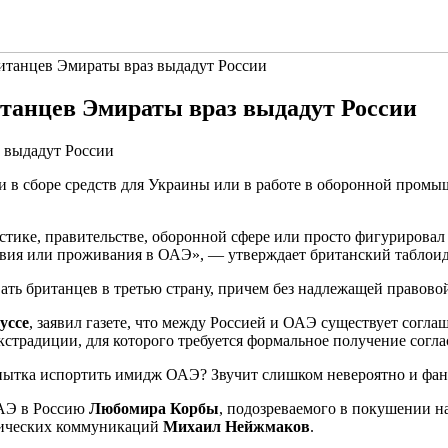
итанцев Эмираты враз выдадут России
итанцев Эмираты враз выдадут России
 в сборе средств для Украины или в работе в оборонной промы
истике, правительстве, оборонной сфере или просто фигуриров
твия или проживания в ОАЭ», — утверждает британский таблоид
ать британцев в третью страну, причем без надлежащей правово
уссе
, заявил газете, что между Россией и ОАЭ существует согла
кстрадиции, для которого требуется формальное получение согл
пытка испортить имидж ОАЭ? Звучит слишком невероятно и фа
ОАЭ в Россию
Любомира Корбы
, подозреваемого в покушении н
мических коммуникаций
Михаил Нейжмаков
.