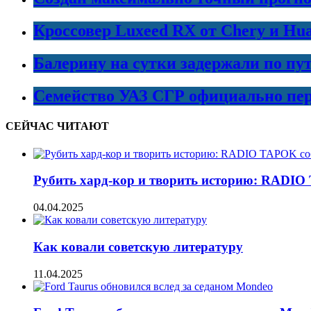
Кроссовер Luxeed RX от Chery и Hu
Балерину на сутки задержали по пу
Семейство УАЗ СГР официально пер
СЕЙЧАС ЧИТАЮТ
Рубить хард-кор и творить историю: RADIO
04.04.2025
Как ковали советскую литературу
11.04.2025