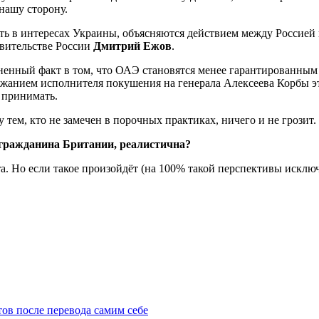
 нашу сторону.
ь в интересах Украины, объясняются действием между Россией
вительстве России
Дмитрий Ежов
.
ненный факт в том, что ОАЭ становятся менее гарантированным 
ержанием исполнителя покушения на генерала Алексеева Корбы э
 принимать.
тем, кто не замечен в порочных практиках, ничего и не грозит.
 гражданина Британии, реалистична?
та. Но если такое произойдёт (на 100% такой перспективы исклю
ов после перевода самим себе