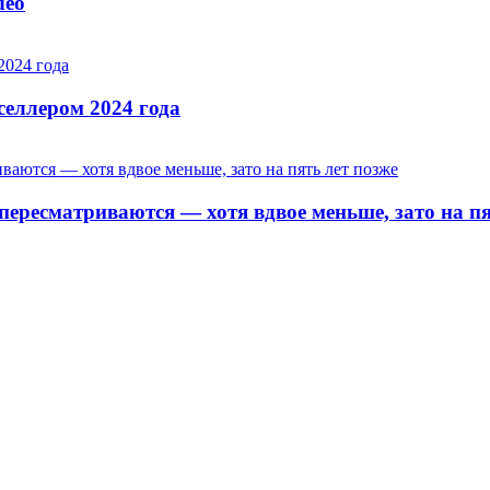
deo
селлером 2024 года
ересматриваются — хотя вдвое меньше, зато на пя