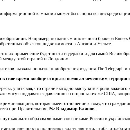
ой информационной кампании может быть попытка дискредитации
кобритании. Например, по данным ипотечного брокера Enness G
обретенных объектов недвижимости в Англии и Уэльсе.
, что их применение будет нести издержки и для самой Великобр
й между этой страной и Лондоном.
итиков вызвала попытка приобретения издания The Telegraph и
р в свое время вообще открыто помогал чеченским террорис
есы, учитывая, что стране выгодно выступать в роли важного 
кже могут поддаваться давлению со стороны тех же США, вопрос
 криминальщина, которая имеет отношение к тому, что граждан
тета при Правительстве РФ
Владимир Блинов
.
анут каким-то образом явными союзниками России в украинском
у англичане просто поднимают волну для того, чтобы отработать