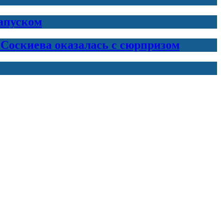
запуском
 Соскиева оказалась с сюрпризом