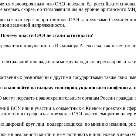
тся маловероятным, что ОАЭ передали бы российским силовым с
 всерьез, скорее, об этом заявили бы на уровне британского МИД
диться в интересах противников ОАЭ за пределами Соединенног
риод взаимной напряженности.
 Почему власти ОАЭ не стали затягивать?
евается в покушении на Владимира Алексеева, как известно, в
й нейтральной площадки для международных переговоров, а таки
бственных разногласий с другими государствами также явно име
реально пойти на выдачу спонсоров украинского конфликта,
 могут передать правоохранительным органам России граждан т
елений ВСУ или в участии в совместных с Киевом проектах в сфе
ности в их среде из-за поездок в ОАЭ власти Эмиратов наверня
льно широкий круг лиц, подвергающихся, по мнению издания, ри
оторые в реальности могли и не участвовать в поддержке Киева