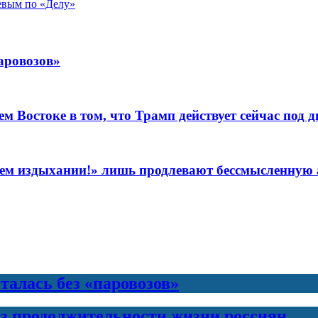
евым по «Делу»
аровозов»
Востоке в том, что Трамп действует сейчас под д
леднем издыхании!» лишь продлевают бессмысленну
талась без «паровозов»
з продолжительности жизни россиян