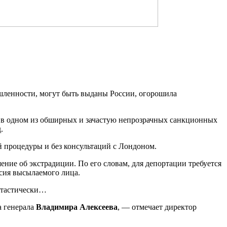
шленности, могут быть выданы России, огорошила
ал в одном из обширных и зачастую непрозрачных санкционных
.
й процедуры и без консультаций с Лондоном.
шение об экстрадиции. По его словам, для депортации требуется
асия высылаемого лица.
нтастически…
а генерала
Владимира Алексеева
, — отмечает директор