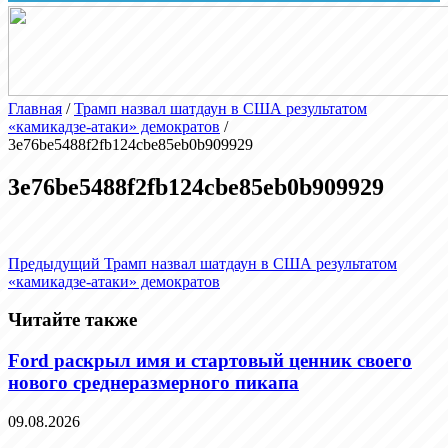
Главная
/
Трамп назвал шатдаун в США результатом
«камикадзе-атаки» демократов
/
3e76be5488f2fb124cbe85eb0b909929
3e76be5488f2fb124cbe85eb0b909929
Предыдущий
Трамп назвал шатдаун в США результатом
«камикадзе-атаки» демократов
Читайте также
Ford раскрыл имя и стартовый ценник своего
нового среднеразмерного пикапа
09.08.2026