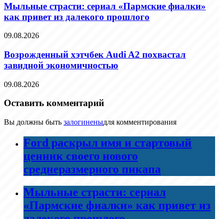
Мыльные страсти: сериал «Пармские фиалки»
как привет из далекого прошлого
09.08.2026
Возрожденный хэтчбек Audi A2 похвастал
завидной экономичностью
09.08.2026
Оставить комментарий
Вы должны быть
залогинены
для комментирования
Ford раскрыл имя и стартовый
ценник своего нового
среднеразмерного пикапа
Мыльные страсти: сериал
«Пармские фиалки» как привет из
далекого прошлого