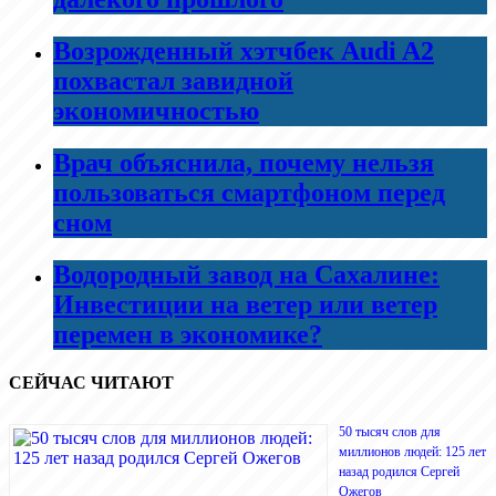
Возрожденный хэтчбек Audi A2
похвастал завидной
экономичностью
Врач объяснила, почему нельзя
пользоваться смартфоном перед
сном
Водородный завод на Сахалине:
Инвестиции на ветер или ветер
перемен в экономике?
СЕЙЧАС ЧИТАЮТ
50 тысяч слов для
миллионов людей: 125 лет
назад родился Сергей
Ожегов