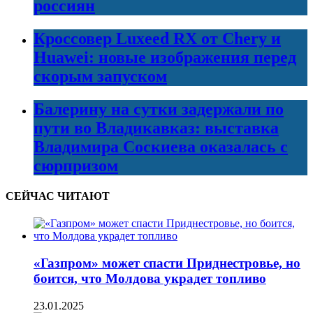
россиян
Кроссовер Luxeed RX от Chery и
Huawei: новые изображения перед
скорым запуском
Балерину на сутки задержали по
пути во Владикавказ: выставка
Владимира Соскиева оказалась с
сюрпризом
СЕЙЧАС ЧИТАЮТ
«Газпром» может спасти Приднестровье, но
боится, что Молдова украдет топливо
23.01.2025