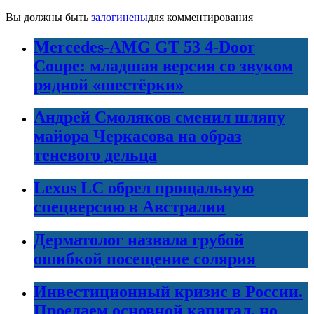
Вы должны быть
залогинены
для комментирования
Mercedes-AMG GT 53 4-Door
Coupe: младшая версия со звуком
рядной «шестёрки»
Андрей Смоляков сменил шляпу
майора Черкасова на образ
теневого дельца
Lexus LC обрел прощальную
спецверсию в Австралии
Дерматолог назвала грубой
ошибкой посещение солярия
Инвестиционный кризис в России.
Проедаем основной капитал, но