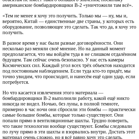
американские бомбардировщики B-2 «уничтожили там всё».
«Тем не менее я хочу это получить. Только мы — ну, мы и,
вероятно, Китай — единственные две страны, у которых есть
оборудование, позволяющее это сделать. Так что да, я хочу это
получить.
В разное время у нас были разные договорённости. Они
несколько раз меняли своё мнение. Но на данный момент
предполагается, что мы войдём туда в не слишком отдалённом
будущем. Там сейчас очень безопасно. У нас есть камеры
Космических сил. Каждый угол всех трёх объектов находится
под постоянным наблюдением. Если туда кто-то придёт, мы
точно увидим, что происходит, и нанесём ещё один удар, если
потребуется.
Но что касается извлечения этого материала —
бомбардировщики B-2 выполнили работу, какой ещё никто
никогда не видел. Ночью, без луны, в полной темноте,
примерно в час ночи они сбросили эти бомбы — практически
самые большие бомбы, которые только существуют. Они
попали прямо в вентиляционные шахты. Трудно поверить,
что такие технологии вообще существуют. Бомбы следовали
по лучу прямо в эти шахты и взорвались внутри. Достать этот
материал очень сложно, но я всё равно хочу это сделать.