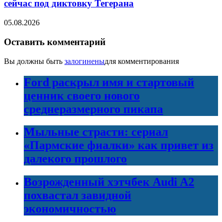
сейчас под диктовку Тегерана
05.08.2026
Оставить комментарий
Вы должны быть
залогинены
для комментирования
Ford раскрыл имя и стартовый
ценник своего нового
среднеразмерного пикапа
Мыльные страсти: сериал
«Пармские фиалки» как привет из
далекого прошлого
Возрожденный хэтчбек Audi A2
похвастал завидной
экономичностью