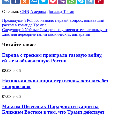
С тегами:
CNN
Америка
Дональд Трамп
Предыдущий
Politico назвало первый вопрос, вызвавший
раскол в команде Трампа
Следующий
Учёные Самарского университета используют
хаос для переориентации космических аппаратов
Читайте также
Европа с треском проиграла газовую войну,
ей же и объявленную России
08.08.2026
Натовская «коалиция мертвецов» осталась без
«паровозов»
07.08.2026
Максим Шевченко: Парадокс ситуации на
Ближнем Востоке в том, что Трамп действует